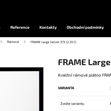
Co potřebujete najít?
s
Reference
Kontakty
Obchodní podmínky
Rámová
FRAME Large Velvet 373 (2.35:1)
HLEDAT
FRAME Large V
Kvalitní rámové plátno FRA
VARIANTA
Zvolte variantu