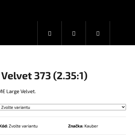
Hledat
Přihlášení
Nákupní
košík
elvet 373 (2.35:1)
ME Large Velvet.
Kód:
Zvolte variantu
Značka:
Kauber