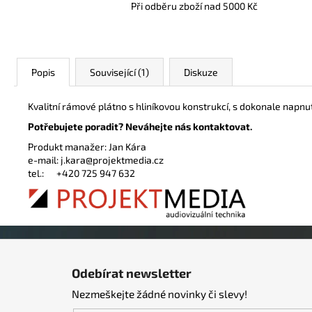
Při odběru zboží nad 5000 Kč
Popis
Související (1)
Diskuze
Kvalitní rámové plátno s hliníkovou konstrukcí, s dokonale na
Potřebujete poradit? Neváhejte nás kontaktovat.
Produkt manažer: Jan Kára
e-mail:
j.kara@projektmedia.cz
tel.:
+420 725 947 632
Z
á
Odebírat newsletter
p
Nezmeškejte žádné novinky či slevy!
a