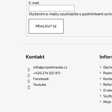
t
E-mail
í
Vložením e-mailu souhlasíte s
podmínkami ochr
PŘIHLÁSIT SE
Kontakt
Infor
info
@
projektmedia.cz
Obch
+420 274 021 811
Podmí
Facebook
Konta
Youtube
Refe
O nás
Služb
Moje