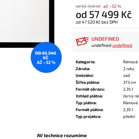
od 65 340 Kč
až –32 %
od
57 499 Kč
od
47 520 Kč
bez DPH
Měrná
cena:
UNDEFINED
undefined
undefined
OD 65 340
KČ
Kategorie
:
Rámová 
AŽ –32 %
Záruka
:
2 roky
Umístění
:
zeď
Šířka plátna
:
373 cm
Formát obrazu
:
2.35:1
Vzhled plátna
:
černý rá
Typ plátna
:
Rámová
Formát plátna
:
2,35:1
Typ projekce
:
přední
AV technice rozumíme