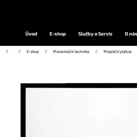
K
Přejít
na
o
obsah
Zpět
Zpět
š
do
do
í
Úvod
E-shop
Služby a Servis
O ná
k
obchodu
obchodu
Domů
E-shop
Prezentační technika
Projekční plátna