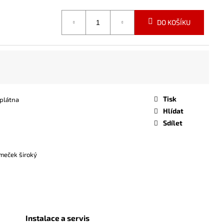
DO KOŠÍKU
Tisk
plátna
Hlídat
Sdílet
meček široký
Instalace a servis