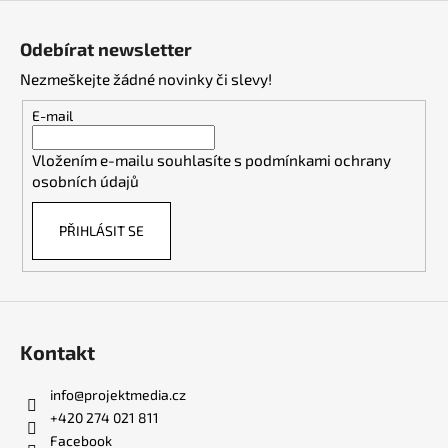
Z
á
Odebírat newsletter
p
Nezmeškejte žádné novinky či slevy!
a
t
E-mail
í
Vložením e-mailu souhlasíte s
podmínkami ochrany
osobních údajů
PŘIHLÁSIT SE
Kontakt
info
@
projektmedia.cz
+420 274 021 811
Facebook