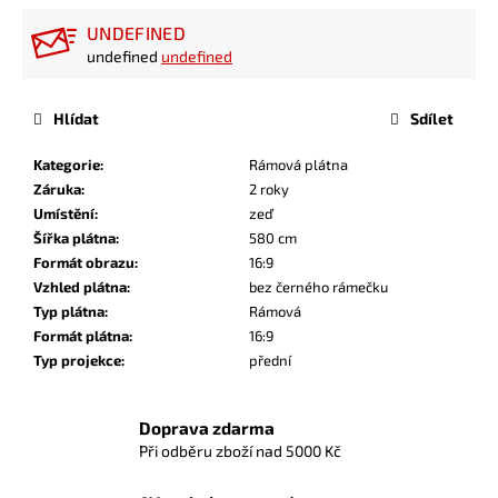
UNDEFINED
undefined
undefined
Hlídat
Sdílet
Kategorie
:
Rámová plátna
Záruka
:
2 roky
Umístění
:
zeď
Šířka plátna
:
580 cm
Formát obrazu
:
16:9
Vzhled plátna
:
bez černého rámečku
Typ plátna
:
Rámová
Formát plátna
:
16:9
Typ projekce
:
přední
Doprava zdarma
Při odběru zboží nad 5000 Kč