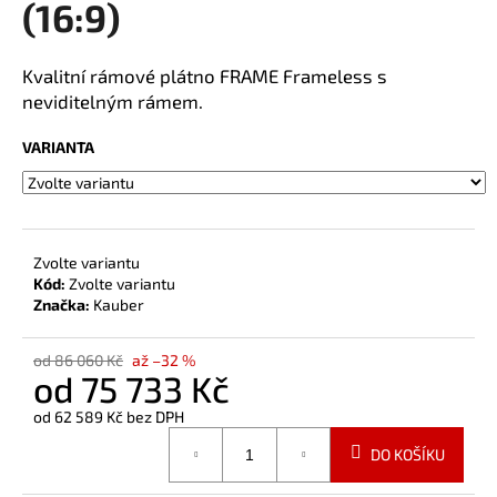
(16:9)
a
j
Kvalitní rámové plátno FRAME Frameless s
í
neviditelným rámem.
t
?
VARIANTA
HLEDAT
Zvolte variantu
Kód:
Zvolte variantu
Značka:
Kauber
od 86 060 Kč
až –32 %
od
75 733 Kč
od
62 589 Kč
bez DPH
Měrná
DO KOŠÍKU
cena: