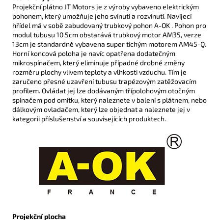
Projekční plátno JT Motors je z výroby vybaveno elektrickým
pohonem, který umožňuje jeho svinutí a rozvinutí. Navíjecí
hřídel má v sobě zabudovaný trubkový pohon A-OK . Pohon pro
modul tubusu 10.5cm obstarává trubkový motor AM35, verze
13cm je standardně vybavena super tichým motorem AM45-Q.
H
orní koncová poloha je navíc opatřena dodatečným
mikrospínačem, který
eliminuje případné drobné změny
rozměru plochy vlivem teploty a vlhkosti vzduchu. Tím je
zaručeno přesné uzavření tubusu trapézovým zatěžovacím
profilem.
Ovládat jej lze dodávaným třípolohovým otočným
spínačem pod omítku, který naleznete v balení s plátnem, nebo
dálkovým ovladačem, který lze objednat a naleznete jej v
kategorii příslušenství a souvisejících produktech.
Projekční plocha