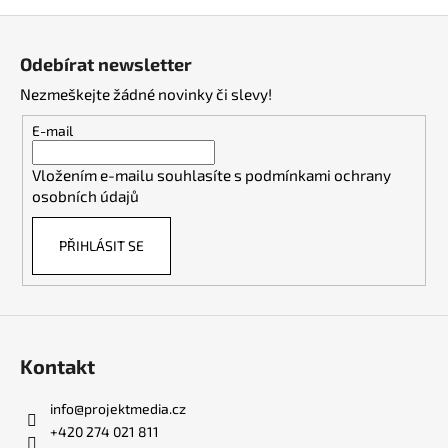
Z
á
Odebírat newsletter
p
Nezmeškejte žádné novinky či slevy!
a
t
E-mail
í
Vložením e-mailu souhlasíte s
podmínkami ochrany
osobních údajů
PŘIHLÁSIT SE
Kontakt
info
@
projektmedia.cz
+420 274 021 811