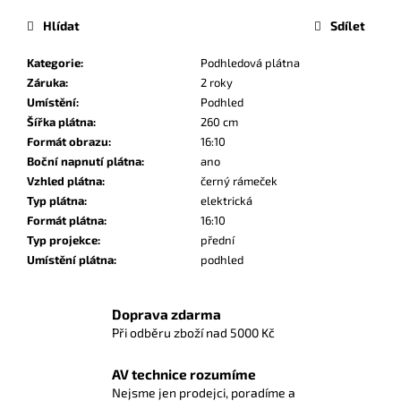
Hlídat
Sdílet
Kategorie
:
Podhledová plátna
Záruka
:
2 roky
Umístění
:
Podhled
Šířka plátna
:
260 cm
Formát obrazu
:
16:10
Boční napnutí plátna
:
ano
Vzhled plátna
:
černý rámeček
Typ plátna
:
elektrická
Formát plátna
:
16:10
Typ projekce
:
přední
Umístění plátna
:
podhled
Doprava zdarma
Při odběru zboží nad 5000 Kč
AV technice rozumíme
Nejsme jen prodejci, poradíme a