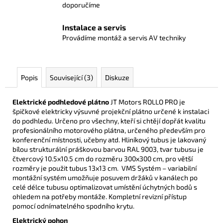
doporučíme
Instalace a servis
Provádíme montáž a servis AV techniky
Popis
Související (3)
Diskuze
Elektrické podhledové plátno
JT Motors ROLLO PRO je
špičkové elektricky výsuvné projekční plátno určené k instalaci
do podhledu.
Určeno pro všechny, kteří si chtějí dopřát kvalitu
profesionálního motorového plátna, určeného především pro
konferenční místnosti, učebny atd. H
liníkový tubus je lakovaný
bílou strukturální práškovou barvou
RAL 9003, tvar tubusu je
čtvercový 10.5x10.5 cm do rozměru 300x300 cm,
pro větší
rozměry je použit tubus 13x13 cm.
VMS Systém – variabilní
montážní systém umožňuje posuvem držáků v
kanálech po
celé délce tubusu optimalizovat umístění úchytných bodů s
ohledem
na potřeby montáže.
Kompletní revizní přístup
pomocí odnímatelného spodního krytu.
Elektrický pohon