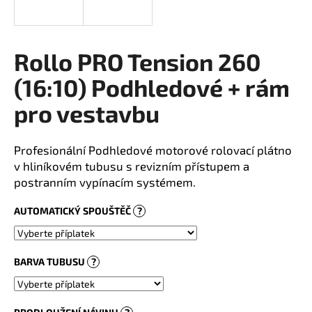
a
j
í
Rollo PRO Tension 260
t
(16:10) Podhledové + rám
?
pro vestavbu
Profesionální Podhledové motorové rolovací plátno
HLEDAT
v hliníkovém tubusu s revizním přístupem a
postranním vypínacím systémem.
AUTOMATICKÝ SPOUŠTĚČ
?
BARVA TUBUSU
?