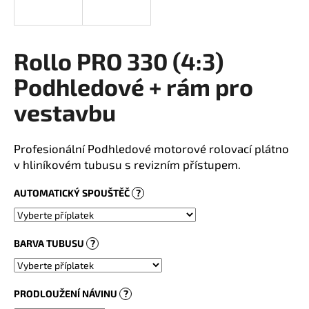
a
j
í
Rollo PRO 330 (4:3)
t
Podhledové + rám pro
?
vestavbu
Profesionální Podhledové motorové rolovací plátno
HLEDAT
v hliníkovém tubusu s revizním přístupem.
AUTOMATICKÝ SPOUŠTĚČ
?
BARVA TUBUSU
?
PRODLOUŽENÍ NÁVINU
?