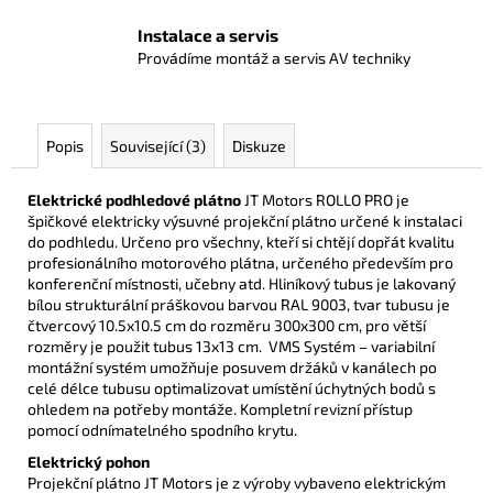
Instalace a servis
Provádíme montáž a servis AV techniky
Popis
Související (3)
Diskuze
Elektrické podhledové plátno
JT Motors ROLLO PRO je
špičkové elektricky výsuvné projekční plátno určené k instalaci
do podhledu.
Určeno pro všechny, kteří si chtějí dopřát kvalitu
profesionálního motorového plátna, určeného především pro
konferenční místnosti, učebny atd. H
liníkový tubus je lakovaný
bílou strukturální práškovou barvou
RAL 9003, tvar tubusu je
čtvercový 10.5x10.5 cm do rozměru 300x300 cm,
pro větší
rozměry je použit tubus 13x13 cm.
VMS Systém – variabilní
montážní systém umožňuje posuvem držáků v
kanálech po
celé délce tubusu optimalizovat umístění úchytných bodů s
ohledem
na potřeby montáže.
Kompletní revizní přístup
pomocí odnímatelného spodního krytu.
Elektrický pohon
Projekční plátno JT Motors je z výroby vybaveno elektrickým