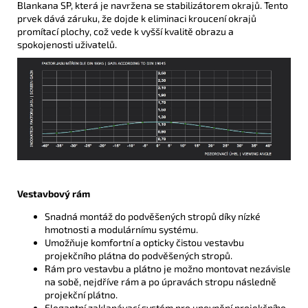
Blankana SP, která je navržena se stabilizátorem okrajů. Tento
prvek dává záruku, že dojde k eliminaci kroucení okrajů
promítací plochy, což vede k vyšší kvalitě obrazu a
spokojenosti uživatelů.
Vestavbový rám
Snadná montáž do podvěšených stropů díky nízké
hmotnosti a modulárnímu systému.
Umožňuje komfortní a opticky čistou vestavbu
projekčního plátna do podvěšených stropů.
Rám pro vestavbu a plátno je možno montovat nezávisle
na sobě, nejdříve rám a po úpravách stropu následně
projekční plátno.
Elegantní zaklapávací systém pro upevnění projekčního