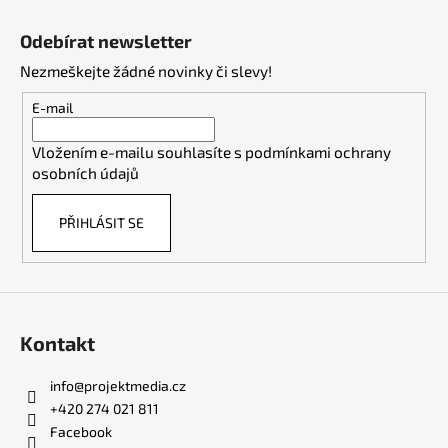
Z
á
Odebírat newsletter
p
Nezmeškejte žádné novinky či slevy!
a
t
E-mail
í
Vložením e-mailu souhlasíte s
podmínkami ochrany
osobních údajů
PŘIHLÁSIT SE
Kontakt
info
@
projektmedia.cz
+420 274 021 811
Facebook