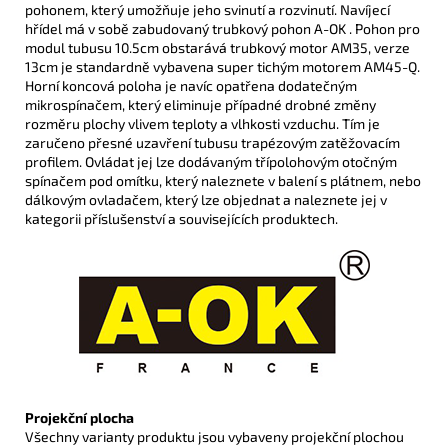
pohonem, který umožňuje jeho svinutí a rozvinutí. Navíjecí
hřídel má v sobě zabudovaný trubkový pohon A-OK . Pohon pro
modul tubusu 10.5cm obstarává trubkový motor AM35, verze
13cm je standardně vybavena super tichým motorem AM45-Q.
H
orní koncová poloha je navíc opatřena dodatečným
mikrospínačem, který
eliminuje případné drobné změny
rozměru plochy vlivem teploty a vlhkosti vzduchu. Tím je
zaručeno přesné uzavření tubusu trapézovým zatěžovacím
profilem.
Ovládat jej lze dodávaným třípolohovým otočným
spínačem pod omítku, který naleznete v balení s plátnem, nebo
dálkovým ovladačem, který lze objednat a naleznete jej v
kategorii příslušenství a souvisejících produktech.
Projekční plocha
Všechny varianty produktu jsou vybaveny projekční plochou