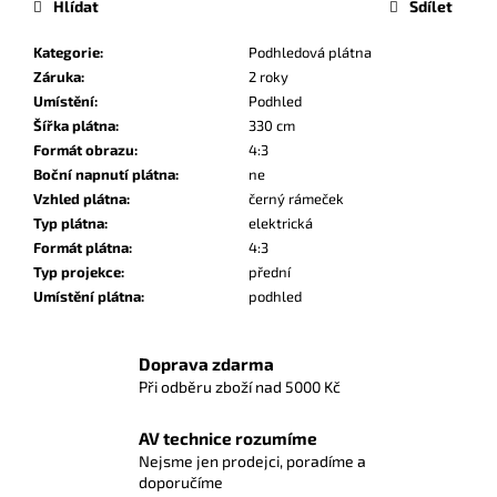
Hlídat
Sdílet
Kategorie
:
Podhledová plátna
Záruka
:
2 roky
Umístění
:
Podhled
Šířka plátna
:
330 cm
Formát obrazu
:
4:3
Boční napnutí plátna
:
ne
Vzhled plátna
:
černý rámeček
Typ plátna
:
elektrická
Formát plátna
:
4:3
Typ projekce
:
přední
Umístění plátna
:
podhled
Doprava zdarma
Při odběru zboží nad 5000 Kč
AV technice rozumíme
Nejsme jen prodejci, poradíme a
doporučíme