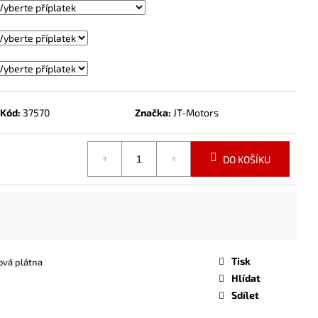
Kód:
37570
Značka:
JT-Motors
DO KOŠÍKU
Tisk
ová plátna
Hlídat
Sdílet