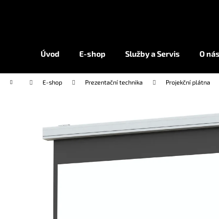
K
Přejít
na
o
obsah
Zpět
Zpět
š
do
do
í
Úvod
E-shop
Služby a Servis
O ná
k
obchodu
obchodu
Domů
E-shop
Prezentační technika
Projekční plátna