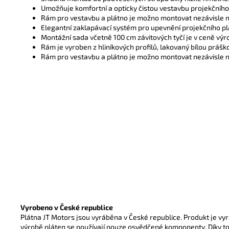
Umožňuje komfortní a opticky čistou vestavbu projekčníh
Rám pro vestavbu a plátno je možno montovat nezávisle na
Elegantní zaklapávací systém pro upevnění projekčního p
Montážní sada včetně 100 cm závitových tyčí je v ceně výr
Rám je vyroben z hliníkových profilů, lakovaný bílou práš
Rám pro vestavbu a plátno je možno
montovat nezávisle n
Vyrobeno v České republice
Plátna JT Motors jsou vyráběna v České republice. Produkt je vy
výrobě pláten se používají pouze osvědčené komponenty. Díky t