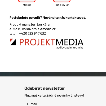
Potřebujete poradit? Neváhejte nás kontaktovat.
Produkt manažer: Jan Kára
e-mail:
j.kara@projektmedia.cz
tel.:
+420 725 947 632
Z
á
Odebírat newsletter
p
Nezmeškejte žádné novinky či slevy!
a
t
E-mail