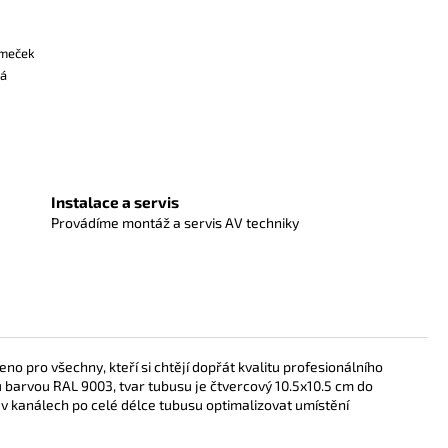
ámeček
ká
Instalace a servis
Provádíme montáž a servis AV techniky
eno pro všechny, kteří si chtějí dopřát kvalitu profesionálního
ou barvou
RAL 9003, tvar tubusu je čtvercový 10.5x10.5 cm do
 v
kanálech po celé délce tubusu optimalizovat umístění