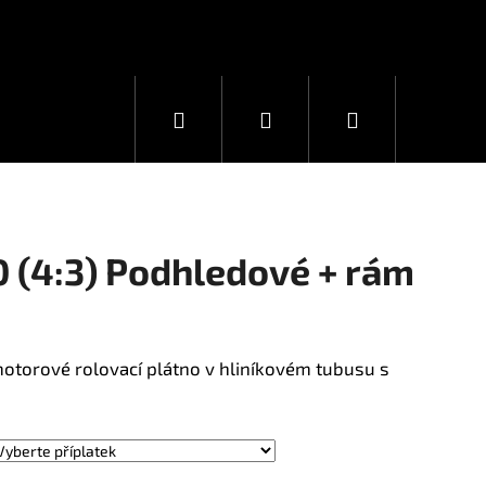
Hledat
Přihlášení
Nákupní
košík
0 (4:3) Podhledové + rám
otorové rolovací plátno v hliníkovém tubusu s