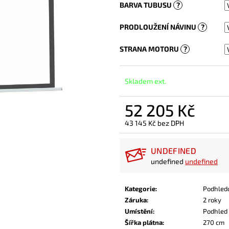
BARVA TUBUSU
?
PRODLOUŽENÍ NÁVINU
?
STRANA MOTORU
?
Skladem ext.
52 205 Kč
43 145 Kč
bez DPH
Měrná
cena:
UNDEFINED
undefined
undefined
Kategorie
:
Podhled
Záruka
:
2 roky
Umístění
:
Podhled
Šířka plátna
:
270 cm