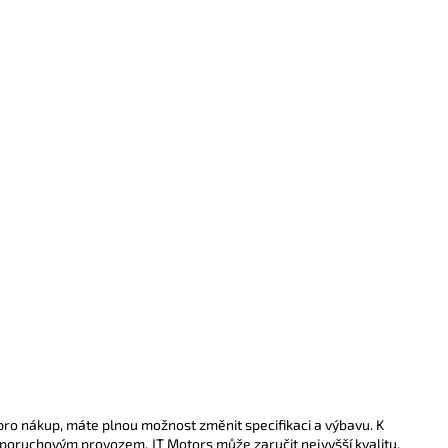
pro nákup, máte plnou možnost změnit specifikaci a výbavu. K
poruchovým provozem. JT Motors může zaručit nejvyšší kvalitu.