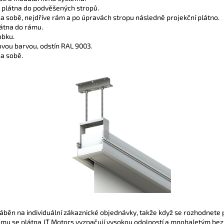
o plátna do podvěšených stropů.
 sobě, nejdříve rám a po úpravách stropu následně projekční plátno.
látna do rámu.
obku.
kovou barvou, odstín RAL 9003.
a sobě.
ráběn na individuální zákaznické objednávky, takže když se rozhodnete 
omu se plátna JT Motors vyznačují vysokou odolností a mnohaletým bez