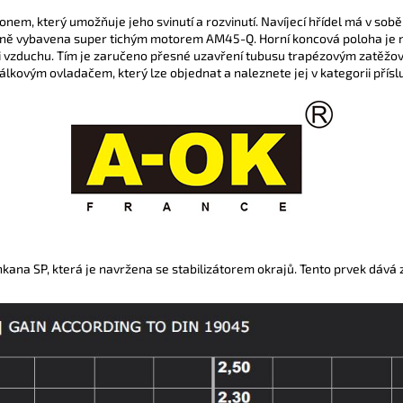
onem, který umožňuje jeho svinutí a rozvinutí. Navíjecí hřídel má v s
dně vybavena super tichým motorem AM45-Q. H
orní koncová poloha je
i vzduchu. Tím je zaručeno přesné uzavření tubusu trapézovým zatěžo
lkovým ovladačem, který lze objednat a naleznete jej v kategorii příslu
ana SP, která je navržena se stabilizátorem okrajů. Tento prvek dává zá