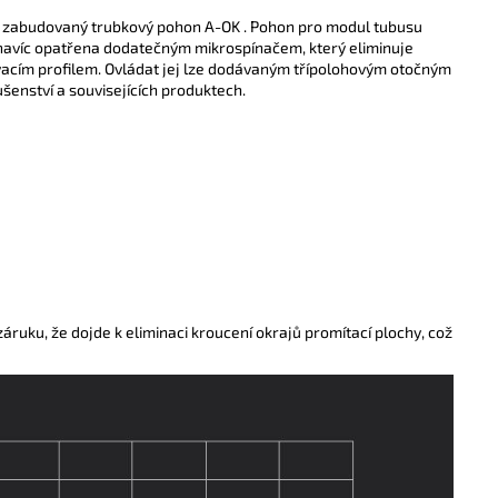
obě zabudovaný trubkový pohon A-OK . Pohon pro modul tubusu
 navíc opatřena dodatečným mikrospínačem, který
eliminuje
vacím profilem.
Ovládat jej lze dodávaným třípolohovým otočným
šenství a souvisejících produktech.
ruku, že dojde k eliminaci kroucení okrajů promítací plochy, což