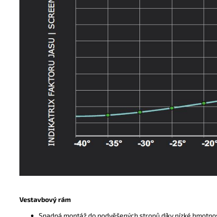
Vestavbový rám
Snadná montáž do podvěšených stropů díky nízké hmotno