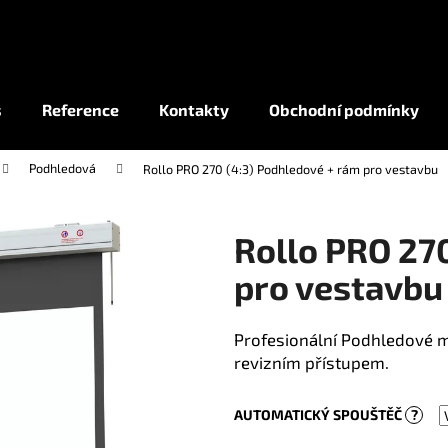
Co potřebujete najít?
s
Reference
Kontakty
Obchodní podmínky
Podhledová
Rollo PRO 270 (4:3) Podhledové + rám pro vestavbu
HLEDAT
Rollo PRO 27
pro vestavbu
Profesionální Podhledové m
revizním přístupem.
AUTOMATICKÝ SPOUŠTĚČ
?