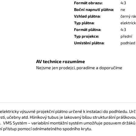
Formát obrazu
:
4:3
Boční napnutí plátna
:
ne
Vzhled plátna
:
černý r
Typ plátna
:
elektric
Formát plátna
:
4:3
Typ projekce
:
přední
Umístění plátna
:
podhled
AV technice rozumíme
Nejsme jen prodejci, poradíme a doporučíme
lektricky výsuvné projekční plátno určené k instalaci do podhledu.
Urč
ti, učebny atd. H
liníkový tubus je lakovaný bílou strukturální práškov
m.
VMS Systém – variabilní montážní systém umožňuje posuvem držáků
ní přístup pomocí odnímatelného spodního krytu.