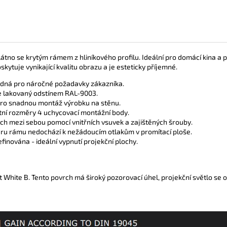
átno se krytým rámem z hliníkového profilu. Ideální pro domácí kina a
kytuje vynikající kvalitu obrazu a je esteticky příjemné.
hodná pro náročné požadavky zákazníka.
íle lakovaný odstínem RAL-
9003.
pro snadnou montáž výrobku na stěnu.
tní rozměry 4 uchycovací montážní body.
ých mezi sebou pomocí vnitřních vsuvek a zajištěných šrouby.
aru rámu nedochází k nežádoucím otlakům v promítací ploše.
efinována -
ideální vypnutí projekční plochy.
White B. Tento povrch má široký pozorovací úhel, projekční světlo se od