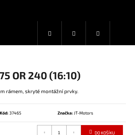
Hledat
Přihlášení
Nákupní
košík
75 OR 240 (16:10)
tým rámem, skryté montážní prvky.
Kód:
37465
Značka:
JT-Motors
DO KOŠÍKU