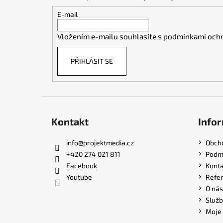
a
t
E-mail
í
Vložením e-mailu souhlasíte s
podmínkami ochr
PŘIHLÁSIT SE
Kontakt
Infor
info
@
projektmedia.cz
Obch
+420 274 021 811
Podmí
Facebook
Konta
Youtube
Refe
O nás
Služb
Moje