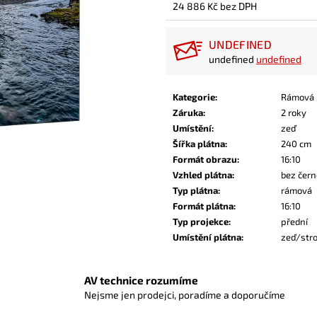
24 886 Kč bez DPH
Měrná
cena:
UNDEFINED
undefined
undefined
Kategorie
:
Rámová 
Záruka
:
2 roky
Umístění
:
zeď
Šířka plátna
:
240 cm
Formát obrazu
:
16:10
Vzhled plátna
:
bez čer
Typ plátna
:
rámová
Formát plátna
:
16:10
Typ projekce
:
přední
Umístění plátna
:
zeď/str
AV technice rozumíme
Nejsme jen prodejci, poradíme a doporučíme