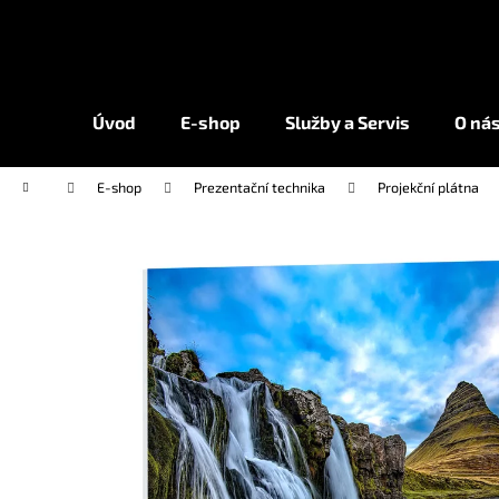
K
Přejít
na
o
obsah
Zpět
Zpět
š
do
do
í
Úvod
E-shop
Služby a Servis
O ná
k
obchodu
obchodu
Domů
E-shop
Prezentační technika
Projekční plátna