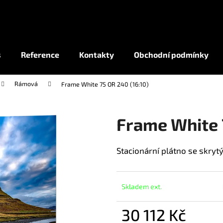
Co potřebujete najít?
s
Reference
Kontakty
Obchodní podmínky
Rámová
Frame White 75 OR 240 (16:10)
HLEDAT
Frame White 
Stacionární plátno se skry
Skladem ext.
30 112 Kč