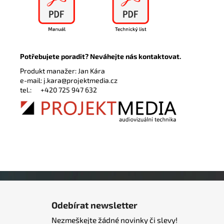
Potřebujete poradit? Neváhejte nás kontaktovat.
Produkt manažer: Jan Kára
e-mail:
j.kara@projektmedia.cz
tel.:
+420 725 947 632
Z
á
Odebírat newsletter
p
Nezmeškejte žádné novinky či slevy!