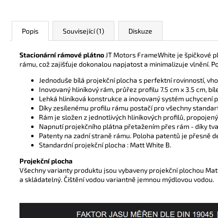
Popis
Související (1)
Diskuze
Stacionární rámové plátno
JT Motors FrameWhite je špičkové pl
rámu, což zajišťuje dokonalou napjatost a minimalizuje vlnění. Pos
Jednoduše bílá projekční plocha s perfektní rovinností, v
Inovovaný hliníkový rám, průřez profilu 7.5 cm x 3.5 cm, b
Lehká hliníková konstrukce a inovovaný systém uchycení 
Díky zesílenému profilu rámu postačí pro všechny standar
Rám je složen z jednotlivých hliníkových profilů, propojen
Napnutí projekčního plátna přetažením přes rám -
díky tv
Patenty na zadní straně rámu. Poloha patentů je přesně d
Standardní projekční plocha : Matt White B.
Projekční plocha
Všechny varianty produktu jsou vybaveny projekční plochou Matt 
a skládatelný. Čištění vodou variantně jemnou mýdlovou vodou.