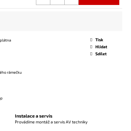
Tisk
plátna
Hlídat
Sdílet
ného rámečku
op
Instalace a servis
Provádíme montáž a servis AV techniky