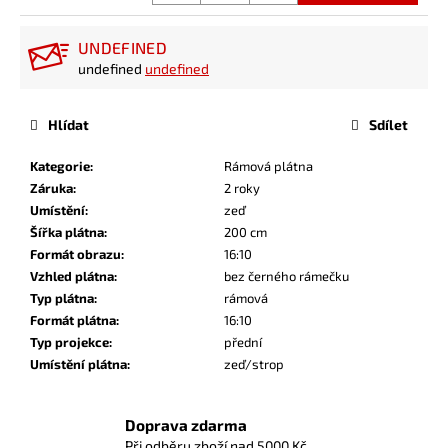
UNDEFINED
undefined
undefined
Hlídat
Sdílet
Kategorie
:
Rámová plátna
Záruka
:
2 roky
Umístění
:
zeď
Šířka plátna
:
200 cm
Formát obrazu
:
16:10
Vzhled plátna
:
bez černého rámečku
Typ plátna
:
rámová
Formát plátna
:
16:10
Typ projekce
:
přední
Umístění plátna
:
zeď/strop
Doprava zdarma
Při odběru zboží nad 5000 Kč