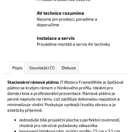
AV technice rozumíme
Nejsme jen prodejci, poradíme a
doporučíme
Instalace a servis
Provádíme montáž a servis AV techniky
Popis
Související (1)
Diskuze
Stacionární rámové plátno
JT Motors FrameWhite je špičkové
plátno se krytým rámem z hliníkového profilu. Ideální pro
domácí kina a profesionální prezentace. Rámové plátno je
pevně napnuto na rámu, což zajišťuje dokonalou napjatost a
minimalizuje vlnění. Poskytuje vynikající kvalitu obrazu a je
esteticky příjemné.
Jednoduše bílá projekční plocha s perfektní rovinností,
vhodná pro náročné požadavky zákazníka.
Inovovaný hliníkový rám, průřez profilu 7.5 cm x 3.5 cm,