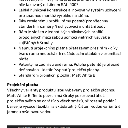
bíle lakovaný odstínem RAL-
9003.
Lehká hliníková konstrukce a inovovaný systém uchycení
pro snadnou montáž výrobku na stěnu.
Díky zesílenému profilu rámu postačí pro všechny
standartní rozměry 4 uchycovací montážní body.
Rám je složen z jednotlivých hliníkových profilů,
propojených mezi sebou pomocí vnitřních vsuvek a
zajištěných šrouby.
Napnutí projekčního plátna přetažením přes rám -
díky
tvaru rámu nedochází k nežádoucím otlakům v promítací
ploše.
Patenty na zadní straně rámu. Poloha patentů je přesně
definována -
ideální vypnutí projekční plochy.
Standardní projekční plocha : Matt White B.
Projekční plocha
Všechny varianty produktu jsou vybaveny projekční plochou
Matt White B. Tento povrch má široký pozorovací úhel,
projekční světlo se odráží do všech směrů, přirozené podání
barev je vysoce flexibliní a skládatelný. Čištění vodou variantně
jemnou mýdlovou vodou.