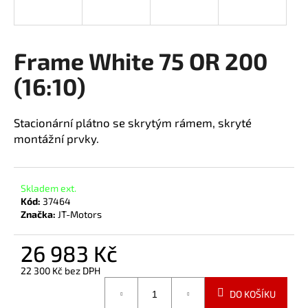
a
j
í
Frame White 75 OR 200
t
(16:10)
?
Stacionární plátno se skrytým rámem, skryté
montážní prvky.
HLEDAT
Skladem ext.
Kód:
37464
Značka:
JT-Motors
26 983 Kč
22 300 Kč bez DPH
Měrná
DO KOŠÍKU
cena: