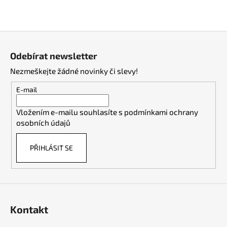
Z
á
Odebírat newsletter
p
Nezmeškejte žádné novinky či slevy!
a
t
E-mail
í
Vložením e-mailu souhlasíte s
podmínkami ochrany
osobních údajů
PŘIHLÁSIT SE
Kontakt