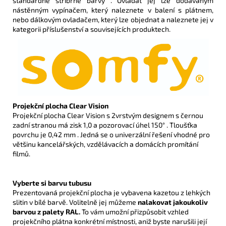
standardně stříbrné barvy . Ovládat jej lze dodávaným
nástěnným vypínačem, který naleznete v balení s plátnem,
nebo dálkovým ovladačem, který lze objednat a naleznete jej v
kategorii příslušenství a souvisejících produktech.
Projekční plocha Clear Vision
Projekční plocha Clear Vision s 2vrstvým designem s černou
zadní stranou má zisk 1,0 a pozorovací úhel 150° . Tloušťka
povrchu je 0,42 mm . Jedná se o univerzální řešení vhodné pro
většinu kancelářských, vzdělávacích a domácích promítání
filmů.
Vyberte si barvu tubusu
Prezentovaná projekční plocha je vybavena kazetou z lehkých
slitin v bílé barvě. Volitelně jej můžeme
nalakovat jakoukoliv
barvou z palety RAL.
To vám umožní přizpůsobit vzhled
projekčního plátna konkrétní místnosti, aniž byste narušili její