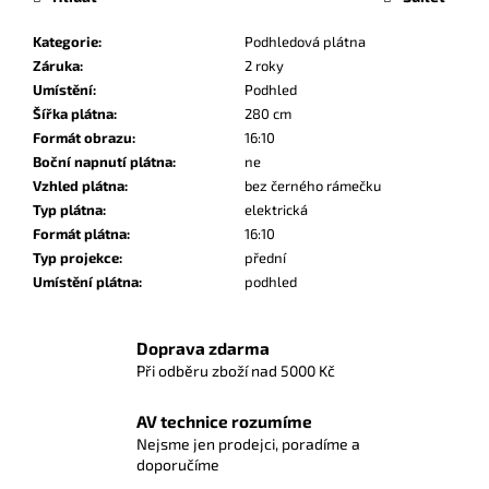
Kategorie
:
Podhledová plátna
Záruka
:
2 roky
Umístění
:
Podhled
Šířka plátna
:
280 cm
Formát obrazu
:
16:10
Boční napnutí plátna
:
ne
Vzhled plátna
:
bez černého rámečku
Typ plátna
:
elektrická
Formát plátna
:
16:10
Typ projekce
:
přední
Umístění plátna
:
podhled
Doprava zdarma
Při odběru zboží nad 5000 Kč
AV technice rozumíme
Nejsme jen prodejci, poradíme a
doporučíme