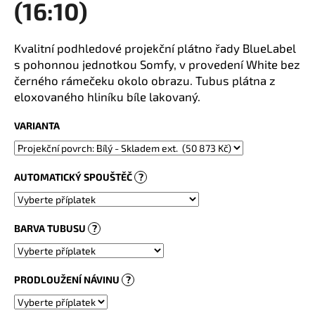
(16:10)
a
j
Kvalitní podhledové projekční plátno řady BlueLabel
í
s pohonnou jednotkou Somfy, v provedení White bez
t
černého rámečeku okolo obrazu. Tubus plátna z
?
eloxovaného hliníku bíle lakovaný.
VARIANTA
HLEDAT
AUTOMATICKÝ SPOUŠTĚČ
?
BARVA TUBUSU
?
PRODLOUŽENÍ NÁVINU
?