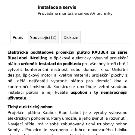
Instalace a servis
Provádíme montáž a servis AV techniky
Popis
Související (2)
Diskuze
Elektrické podhledové projekční plátno KAUBER ze série
BlueLabel
INceiling
je špičkové elektricky výsuvné projekční
plátno
určené k instalaci do podhledu
pro všechny, kteří chtějí
vytvořit konferenční místnost nebo domácí kino. Unikátní
design, špičkový motor a kvalitní materiál projekční plochy z
něj dělá nejčastěji vybrané plátno pro domácí kina a
konferenční místnosti. Konstrukce u
možňuje velmi snadnou
instalaci plátna a její kvalita
uspokojí i ty nejnáročnější
uživatele
.
Tichý elektrický pohon
Projekční plátno Kauber Blue Label je z výroby vybaveno
elektrickým pohonem, který umožňuje jeho svinutí a rozvinutí .
Navíjecí hřídel má v sobě zabudovaný tichý trubkový pohon
Somfy . Pouzdro je vyrobeno z lehce eloxovaného hliníku