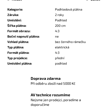
Kategorie
:
Podhledová plátna
Záruka
:
2 roky
Umístění
:
Podhled
Šířka plátna
:
200 cm
Formát obrazu
:
4:3
Boční napnutí plátna
:
ne
Vzhled plátna
:
bez černého rámečku
Typ plátna
:
elektrická
Formát plátna
:
4:3
Typ projekce
:
přední
Umístění plátna
:
podhled
Doprava zdarma
Při odběru zboží nad 5000 Kč
AV technice rozumíme
Nejsme jen prodejci, poradíme a
doporučíme