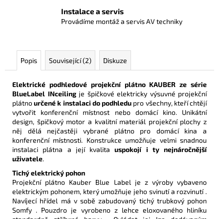
Instalace a servis
Provádíme montáž a servis AV techniky
Popis
Související (2)
Diskuze
Elektrické podhledové projekční plátno KAUBER ze série
BlueLabel
INceiling
je špičkové elektricky výsuvné projekční
plátno
určené k instalaci do podhledu
pro všechny, kteří chtějí
vytvořit konferenční místnost nebo domácí kino. Unikátní
design, špičkový motor a kvalitní materiál projekční plochy z
něj dělá nejčastěji vybrané plátno pro domácí kina a
konferenční místnosti. Konstrukce u
možňuje velmi snadnou
instalaci plátna a její kvalita
uspokojí i ty nejnáročnější
uživatele
.
Tichý elektrický pohon
Projekční plátno Kauber Blue Label je z výroby vybaveno
elektrickým pohonem, který umožňuje jeho svinutí a rozvinutí .
Navíjecí hřídel má v sobě zabudovaný tichý trubkový pohon
Somfy . Pouzdro je vyrobeno z lehce eloxovaného hliníku