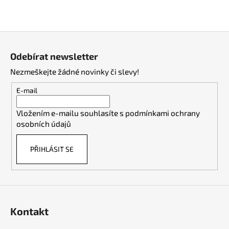
Z
á
Odebírat newsletter
p
Nezmeškejte žádné novinky či slevy!
a
t
E-mail
í
Vložením e-mailu souhlasíte s
podmínkami ochrany
osobních údajů
PŘIHLÁSIT SE
Kontakt