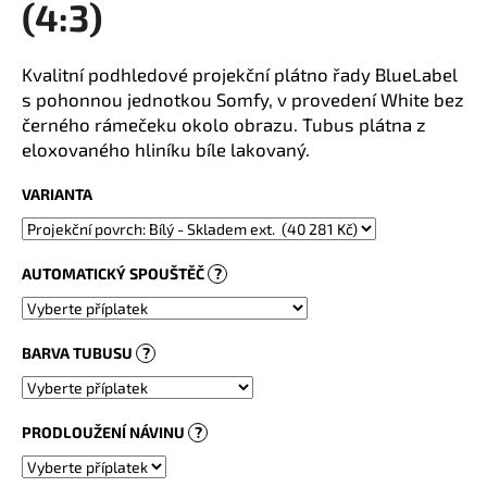
(4:3)
a
j
Kvalitní podhledové projekční plátno řady BlueLabel
í
s pohonnou jednotkou Somfy, v provedení White bez
t
černého rámečeku okolo obrazu. Tubus plátna z
?
eloxovaného hliníku bíle lakovaný.
VARIANTA
HLEDAT
AUTOMATICKÝ SPOUŠTĚČ
?
BARVA TUBUSU
?
PRODLOUŽENÍ NÁVINU
?