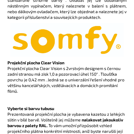
standardně stříbrné barvy . Ovládat jej lze dodávaným
nástěnným vypínačem, který naleznete v balení s plátnem,
nebo dálkovým ovladačem, který lze objednat a naleznete jej v
kategorii příslušenství a souvisejících produktech.
Projekční plocha Clear Vision
Projekční plocha Clear Vision s 2vrstvým designem s černou
zadní stranou má zisk 1,0 a pozorovací úhel 150° . Tloušťka
povrchu je 0,42 mm . Jedná se o univerzální řešení vhodné pro
většinu kancelářských, vzdělávacích a domácích promítání
filmů.
Vyberte si barvu tubusu
Prezentovaná projekční plocha je vybavena kazetou z lehkých
slitin v bílé barvě. Volitelně jej můžeme
nalakovat jakoukoliv
barvou z palety RAL.
To vám umožní přizpůsobit vzhled
projekčního plátna konkrétní místnosti, aniž byste narušili její