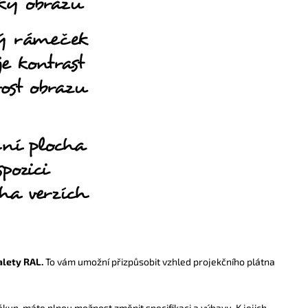
alety RAL.
To vám umožní přizpůsobit vzhled projekčního plátna
kup, máte plnou možnost změnit specifikaci a výbavu. K jejich