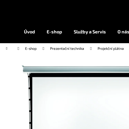
K
Přejít
na
o
obsah
Zpět
Zpět
š
do
do
í
Úvod
E-shop
Služby a Servis
O ná
k
obchodu
obchodu
Domů
E-shop
Prezentační technika
Projekční plátna