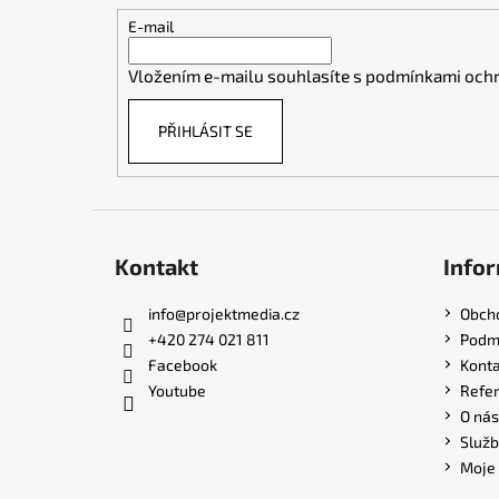
t
E-mail
í
Vložením e-mailu souhlasíte s
podmínkami ochr
PŘIHLÁSIT SE
Kontakt
Infor
info
@
projektmedia.cz
Obch
+420 274 021 811
Podmí
Facebook
Konta
Youtube
Refe
O nás
Služb
Moje