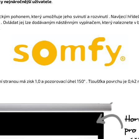
 ty nejnáročnější uživatele
.
ickým pohonem, který umožňuje jeho svinutí a rozvinutí . Navíjecí hříd
 . Ovládat jej lze dodávaným nástěnným vypínačem, který naleznete v 
.
 stranou má zisk 1,0 a pozorovací úhel 150° . Tloušťka povrchu je 0,42 