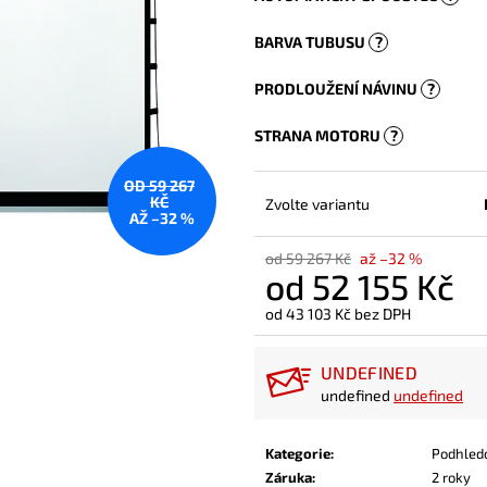
BARVA TUBUSU
?
PRODLOUŽENÍ NÁVINU
?
STRANA MOTORU
?
OD 59 267
KČ
Zvolte variantu
AŽ –32 %
od 59 267 Kč
až –32 %
od
52 155 Kč
od
43 103 Kč
bez DPH
Měrná
cena:
UNDEFINED
undefined
undefined
Kategorie
:
Podhled
Záruka
:
2 roky