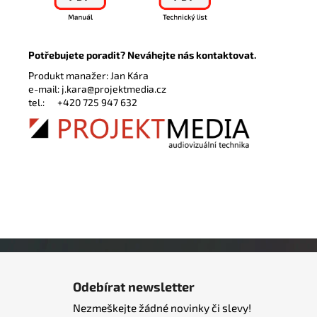
Potřebujete poradit? Neváhejte nás kontaktovat.
Produkt manažer: Jan Kára
e-mail:
j.kara@projektmedia.cz
tel.:
+420 725 947 632
Z
á
Odebírat newsletter
p
Nezmeškejte žádné novinky či slevy!
a