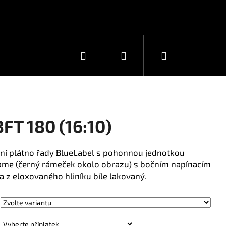
Hledat
Přihlášení
Nákupní
košík
FT 180 (16:10)
ční plátno řady BlueLabel s pohonnou jednotkou
ame (černý rámeček okolo obrazu) s bočním napínacím
z eloxovaného hliníku bíle lakovaný.