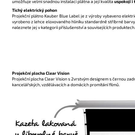
u
možňuje velmi snadnou instalaci plátna a její kvalita
uspokojí i
Tichý elektrický pohon
Projekční plátno Kauber Blue Label je z výroby vybaveno elektr
vyrobeno z lehce eloxovaného hliníku standardně stříbrné barvy
naleznete jej v kategorii příslušenství a souvisejících produktech
Projekční plocha Clear Vision
Projekční plocha Clear Vision s 2vrstvým designem s černou zadní
kancelářských, vzdělávacích a domácích promítání filmů.