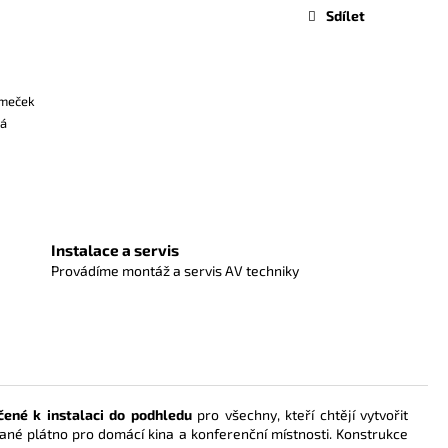
Sdílet
ámeček
ká
Instalace a servis
Provádíme montáž a servis AV techniky
čené k instalaci do podhledu
pro všechny, kteří chtějí vytvořit
brané plátno pro domácí kina a konferenční místnosti. Konstrukce