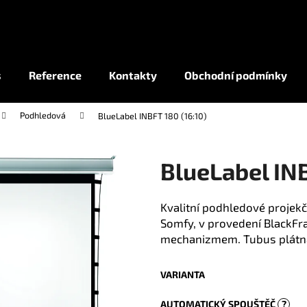
Co potřebujete najít?
s
Reference
Kontakty
Obchodní podmínky
Podhledová
BlueLabel INBFT 180 (16:10)
HLEDAT
BlueLabel INB
Kvalitní podhledové projek
Somfy, v provedení BlackFr
mechanizmem. Tubus plátna 
VARIANTA
AUTOMATICKÝ SPOUŠTĚČ
?