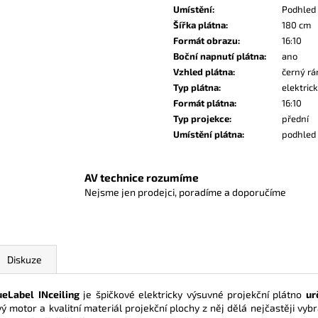
Umístění
:
Podhled
Šířka plátna
:
180 cm
Formát obrazu
:
16:10
Boční napnutí plátna
:
ano
Vzhled plátna
:
černý r
Typ plátna
:
elektric
Formát plátna
:
16:10
Typ projekce
:
přední
Umístění plátna
:
podhled
AV technice rozumíme
Nejsme jen prodejci, poradíme a doporučíme
Diskuze
ueLabel
INceiling
je špičkové elektricky výsuvné projekční plátno
ur
ý motor a kvalitní materiál projekční plochy z něj dělá nejčastěji vy