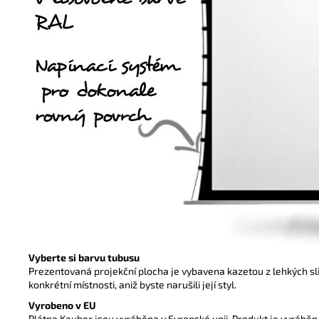
Vyberte si barvu tubusu
Prezentovaná projekční plocha je vybavena kazetou z lehkých slit
konkrétní místnosti, aniž byste narušili její styl.
Vyrobeno v EU
Plátna Kauber jsou vyráběna v Evropské unii. Produkt je vyráběn