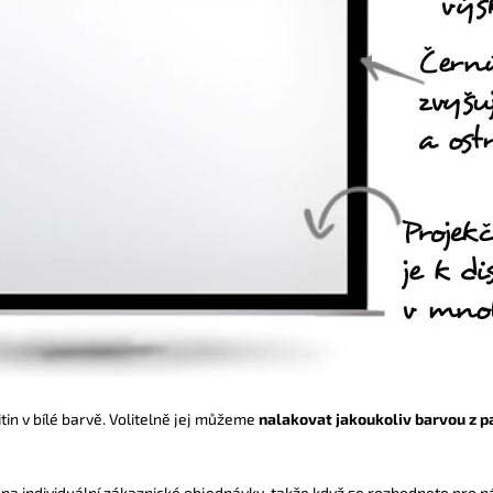
in v bílé barvě. Volitelně jej můžeme
nalakovat jakoukoliv barvou z p
 na individuální zákaznické objednávky, takže když se rozhodnete pro ná