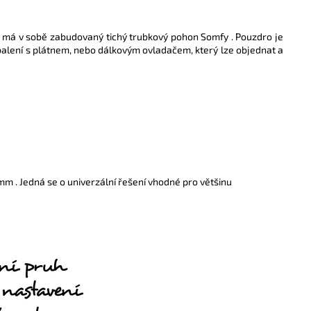
el má v sobě zabudovaný tichý trubkový pohon Somfy . Pouzdro je
balení s plátnem, nebo dálkovým ovladačem, který lze objednat a
mm . Jedná se o univerzální řešení vhodné pro většinu