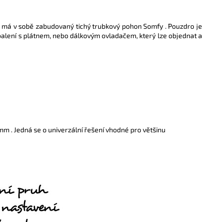
el má v sobě zabudovaný tichý trubkový pohon Somfy . Pouzdro je
balení s plátnem, nebo dálkovým ovladačem, který lze objednat a
mm . Jedná se o univerzální řešení vhodné pro většinu