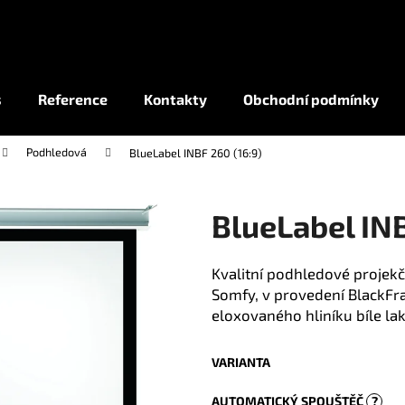
Co potřebujete najít?
s
Reference
Kontakty
Obchodní podmínky
Podhledová
BlueLabel INBF 260 (16:9)
HLEDAT
BlueLabel INB
Kvalitní podhledové projek
Somfy, v provedení BlackFr
eloxovaného hliníku bíle la
VARIANTA
AUTOMATICKÝ SPOUŠTĚČ
?