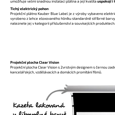
u
možňuje velmi snadnou instalaci plátna a její kvalita
uspokojí i
Tichý elektrický pohon
Projekční plátno Kauber Blue Label je z výroby vybaveno elektr
vyrobeno z lehce eloxovaného hliníku standardně stříbrné barvy
naleznete jej v kategorii příslušenství a souvisejících produktech
Projekční plocha Clear Vision
Projekční plocha Clear Vision s 2vrstvým designem s černou zadní
kancelářských, vzdělávacích a domácích promítání filmů.