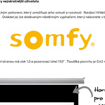
 ty nejnáročnější uživatele
.
ickým pohonem, který umožňuje jeho svinutí a rozvinutí . Navíjecí hříd
 . Ovládat jej lze dodávaným nástěnným vypínačem, který naleznete v 
.
 stranou má zisk 1,0 a pozorovací úhel 150° . Tloušťka povrchu je 0,42 