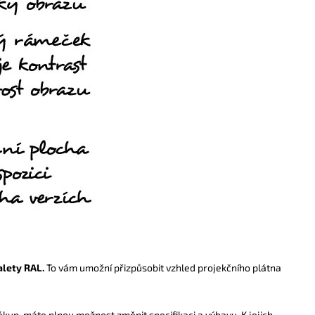
alety RAL.
To vám umožní přizpůsobit vzhled projekčního plátna
kup, máte plnou možnost změnit specifikaci a výbavu. K jejich