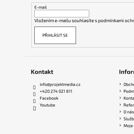
t
E-mail
í
Vložením e-mailu souhlasíte s
podmínkami ochr
PŘIHLÁSIT SE
Kontakt
Infor
info
@
projektmedia.cz
Obch
+420 274 021 811
Podmí
Facebook
Konta
Youtube
Refe
O nás
Služb
Moje