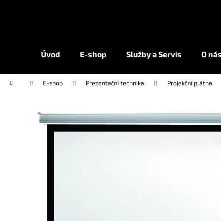
K
Přejít
na
o
obsah
Zpět
Zpět
š
do
do
í
Úvod
E-shop
Služby a Servis
O ná
k
obchodu
obchodu
Domů
E-shop
Prezentační technika
Projekční plátna