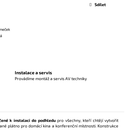
Sdílet
ámeček
ká
Instalace a servis
Provádíme montáž a servis AV techniky
čené k instalaci do podhledu
pro všechny, kteří chtějí vytvořit
brané plátno pro domácí kina a konferenční místnosti. Konstrukce