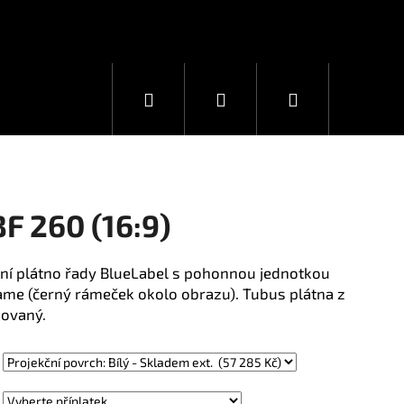
Hledat
Přihlášení
Nákupní
košík
F 260 (16:9)
ční plátno řady BlueLabel s pohonnou jednotkou
ame (černý rámeček okolo obrazu). Tubus plátna z
kovaný.