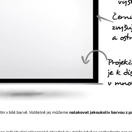
in v bílé barvě. Volitelně jej můžeme
nalakovat jakoukoliv barvou z p
 na individuální zákaznické objednávky, takže když se rozhodnete pro ná