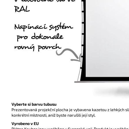
Vyberte si barvu tubusu
Prezentovaná projekční plocha je vybavena kazetou z lehkých slit
konkrétní místnosti, aniž byste narušili její styl.
Vyrobeno v EU
Plátna Kauber jsou vyráběna v Evropské unii. Produkt je vyráběn