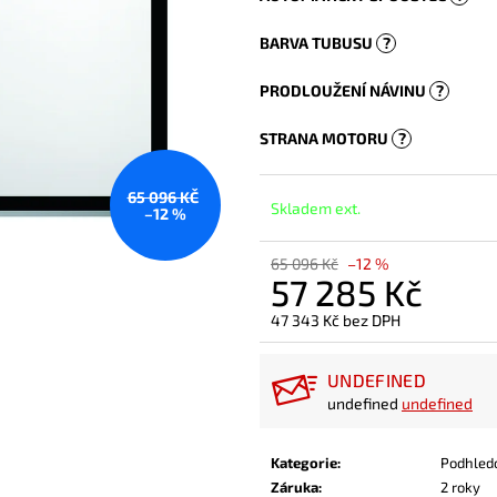
BARVA TUBUSU
?
PRODLOUŽENÍ NÁVINU
?
STRANA MOTORU
?
65 096 KČ
Skladem ext.
–12 %
65 096 Kč
–12 %
57 285 Kč
47 343 Kč
bez DPH
Měrná
cena:
UNDEFINED
undefined
undefined
Kategorie
:
Podhled
Záruka
:
2 roky