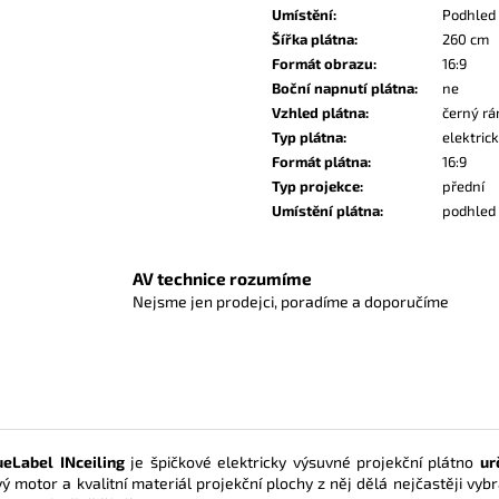
Umístění
:
Podhled
Šířka plátna
:
260 cm
Formát obrazu
:
16:9
Boční napnutí plátna
:
ne
Vzhled plátna
:
černý r
Typ plátna
:
elektric
Formát plátna
:
16:9
Typ projekce
:
přední
Umístění plátna
:
podhled
AV technice rozumíme
Nejsme jen prodejci, poradíme a doporučíme
ueLabel
INceiling
je špičkové elektricky výsuvné projekční plátno
ur
ý motor a kvalitní materiál projekční plochy z něj dělá nejčastěji vy