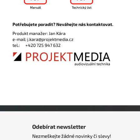
Potřebujete poradit? Neváhejte nás kontaktovat.
Produkt manažer: Jan Kára
e-mail:
j.kara@projektmedia.cz
tel.:
+420 725 947 632
Z
á
Odebírat newsletter
p
Nezmeškejte žádné novinky či slevy!
a