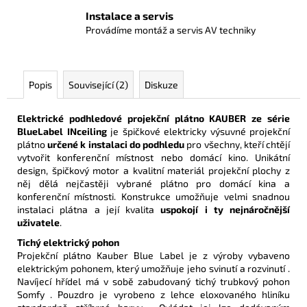
Instalace a servis
Provádíme montáž a servis AV techniky
Popis
Související (2)
Diskuze
Elektrické podhledové projekční plátno KAUBER ze série
BlueLabel
INceiling
je špičkové elektricky výsuvné projekční
plátno
určené k instalaci do podhledu
pro všechny, kteří chtějí
vytvořit konferenční místnost nebo domácí kino. Unikátní
design, špičkový motor a kvalitní materiál projekční plochy z
něj dělá nejčastěji vybrané plátno pro domácí kina a
konferenční místnosti. Konstrukce u
možňuje velmi snadnou
instalaci plátna a její kvalita
uspokojí i ty nejnáročnější
uživatele
.
Tichý elektrický pohon
Projekční plátno Kauber Blue Label je z výroby vybaveno
elektrickým pohonem, který umožňuje jeho svinutí a rozvinutí .
Navíjecí hřídel má v sobě zabudovaný tichý trubkový pohon
Somfy . Pouzdro je vyrobeno z lehce eloxovaného hliníku