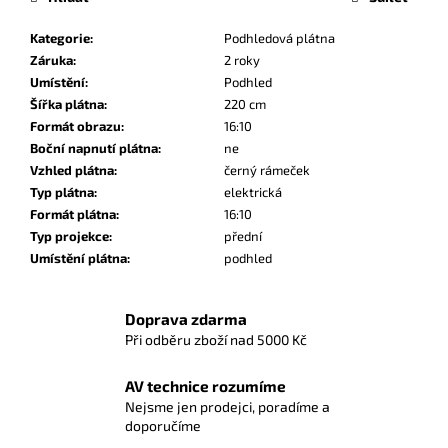
Kategorie
:
Podhledová plátna
Záruka
:
2 roky
Umístění
:
Podhled
Šířka plátna
:
220 cm
Formát obrazu
:
16:10
Boční napnutí plátna
:
ne
Vzhled plátna
:
černý rámeček
Typ plátna
:
elektrická
Formát plátna
:
16:10
Typ projekce
:
přední
Umístění plátna
:
podhled
Doprava zdarma
Při odběru zboží nad 5000 Kč
AV technice rozumíme
Nejsme jen prodejci, poradíme a
doporučíme