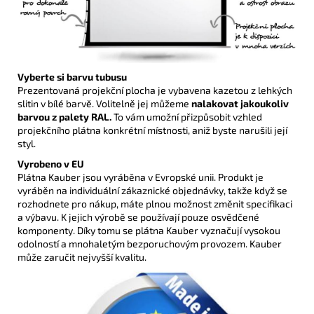
Vyberte si barvu tubusu
Prezentovaná projekční plocha je vybavena kazetou z lehkých
slitin v bílé barvě. Volitelně jej můžeme
nalakovat jakoukoliv
barvou z palety RAL.
To vám umožní přizpůsobit vzhled
projekčního plátna konkrétní místnosti, aniž byste narušili její
styl.
Vyrobeno v EU
Plátna Kauber jsou vyráběna v Evropské unii. Produkt je
vyráběn na individuální zákaznické objednávky, takže když se
rozhodnete pro nákup, máte plnou možnost změnit specifikaci
a výbavu. K jejich výrobě se používají pouze osvědčené
komponenty. Díky tomu se plátna Kauber vyznačují vysokou
odolností a mnohaletým bezporuchovým provozem. Kauber
může zaručit nejvyšší kvalitu.