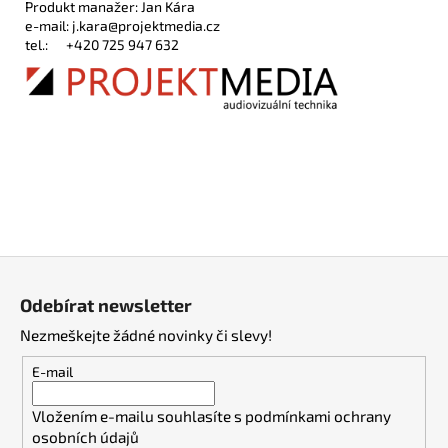
Produkt manažer: Jan Kára
e-mail:
j.kara@projektmedia.cz
tel.:
+420 725 947 632
Z
á
Odebírat newsletter
p
Nezmeškejte žádné novinky či slevy!
a
t
E-mail
í
Vložením e-mailu souhlasíte s
podmínkami ochrany
osobních údajů