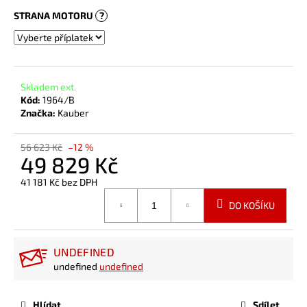
STRANA MOTORU
?
Skladem ext.
Kód:
1964/B
Značka:
Kauber
56 623 Kč
–12 %
49 829 Kč
41 181 Kč
bez DPH
Měrná
DO KOŠÍKU
cena:
UNDEFINED
undefined
undefined
Hlídat
Sdílet