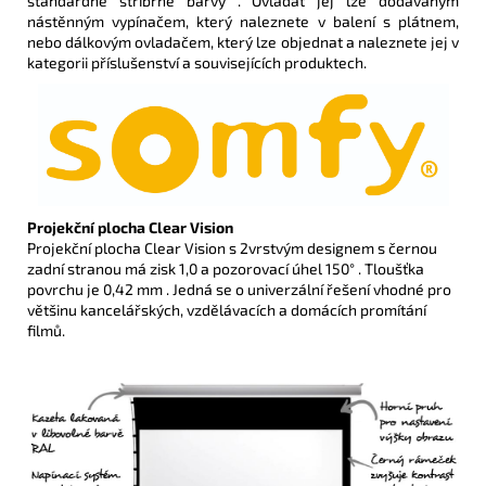
standardně stříbrné barvy . Ovládat jej lze dodávaným
nástěnným vypínačem, který naleznete v balení s plátnem,
nebo dálkovým ovladačem, který lze objednat a naleznete jej v
kategorii příslušenství a souvisejících produktech.
Projekční plocha Clear Vision
Projekční plocha Clear Vision s 2vrstvým designem s černou
zadní stranou má zisk 1,0 a pozorovací úhel 150° . Tloušťka
povrchu je 0,42 mm . Jedná se o univerzální řešení vhodné pro
většinu kancelářských, vzdělávacích a domácích promítání
filmů.