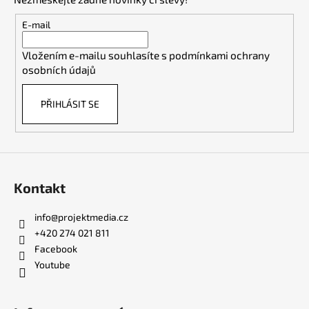
a
t
E-mail
í
Vložením e-mailu souhlasíte s
podmínkami ochrany
osobních údajů
PŘIHLÁSIT SE
Kontakt
info
@
projektmedia.cz
+420 274 021 811
Facebook
Youtube