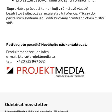
pro až 256 časových kódů pro synchronizaci filmu
SupraHub a průvodci komunikují v rámci své vlastní
bezdrátové sítě, což zaručuje stabilní přenos. Příkazy do
periferních systémů jsou distribuovány prostřednictvím místní
sítě.
Potřebujete poradit? Neváhejte nás kontaktovat.
Produkt manažer: Jan Kára
e-mail:
j.kara@projektmedia.cz
tel.:
+420 725 947 632
Z
á
Odebírat newsletter
p
Nezmeškejte žádné novinky či slevy!