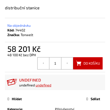
a
distribuční stanice
j
í
t
Na objednávku
Kód:
74402
?
Značka:
Tonwelt
58 201 Kč
48 100 Kč bez DPH
HLEDAT
Měrná
DO KOŠÍKU
cena:
UNDEFINED
undefined
undefined
Hlídat
Sdílet
Kategorie
:
Příslušenství