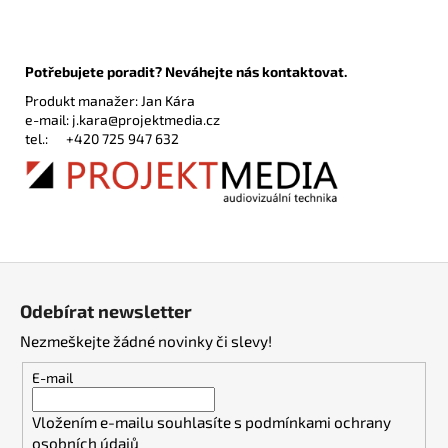
Potřebujete poradit? Neváhejte nás kontaktovat.
Produkt manažer: Jan Kára
e-mail:
j.kara@projektmedia.cz
tel.:
+420 725 947 632
Z
á
Odebírat newsletter
p
Nezmeškejte žádné novinky či slevy!
a
t
E-mail
í
Vložením e-mailu souhlasíte s
podmínkami ochrany
osobních údajů