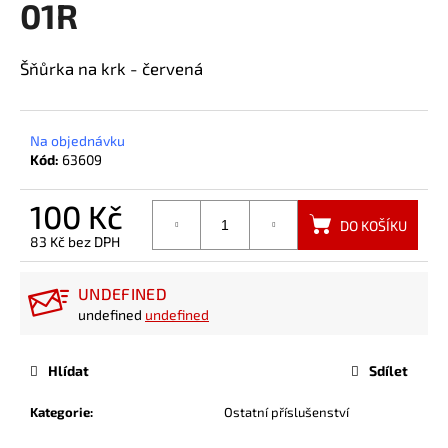
01R
a
j
Šňůrka na krk - červená
í
t
?
Na objednávku
Kód:
63609
100 Kč
DO KOŠÍKU
HLEDAT
83 Kč bez DPH
Měrná
cena:
UNDEFINED
undefined
undefined
Hlídat
Sdílet
Kategorie
:
Ostatní příslušenství