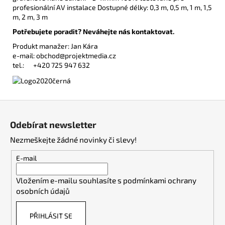
profesionální AV instalace Dostupné délky: 0,3 m, 0,5 m, 1 m, 1,5
m, 2 m, 3 m
Potřebujete poradit? Neváhejte nás kontaktovat.
Produkt manažer: Jan Kára
e-mail:
obchod@projektmedia.cz
tel.:
+420 725 947 632
Z
á
Odebírat newsletter
p
Nezmeškejte žádné novinky či slevy!
a
t
E-mail
í
Vložením e-mailu souhlasíte s
podmínkami ochrany
osobních údajů
PŘIHLÁSIT SE