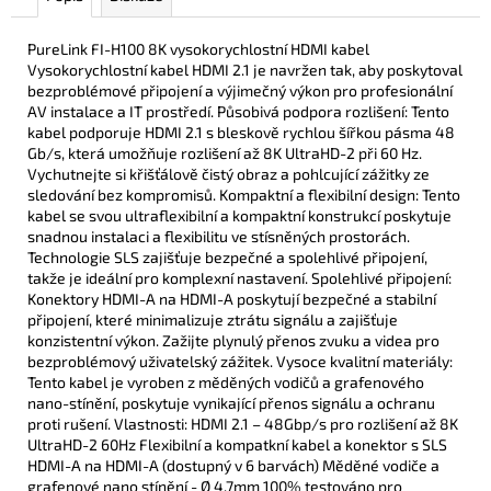
PureLink FI-H100 8K vysokorychlostní HDMI kabel
Vysokorychlostní kabel ​​HDMI 2.1 je navržen tak, aby poskytoval
bezproblémové připojení a výjimečný výkon pro profesionální
AV instalace a IT prostředí. Působivá podpora rozlišení: Tento
kabel podporuje HDMI 2.1 s bleskově rychlou šířkou pásma 48
Gb/s, která umožňuje rozlišení až 8K UltraHD-2 při 60 Hz.
Vychutnejte si křišťálově čistý obraz a pohlcující zážitky ze
sledování bez kompromisů. Kompaktní a flexibilní design: Tento
kabel se svou ultraflexibilní a kompaktní konstrukcí poskytuje
snadnou instalaci a flexibilitu ve stísněných prostorách.
Technologie SLS zajišťuje bezpečné a spolehlivé připojení,
takže je ideální pro komplexní nastavení. Spolehlivé připojení:
Konektory HDMI-A na HDMI-A poskytují bezpečné a stabilní
připojení, které minimalizuje ztrátu signálu a zajišťuje
konzistentní výkon. Zažijte plynulý přenos zvuku a videa pro
bezproblémový uživatelský zážitek. Vysoce kvalitní materiály:
Tento kabel je vyroben z měděných vodičů a grafenového
nano-stínění, poskytuje vynikající přenos signálu a ochranu
proti rušení. Vlastnosti: HDMI 2.1 – 48Gbp/s pro rozlišení až 8K
UltraHD-2 60Hz Flexibilní a kompatkní kabel a konektor s SLS
HDMI-A na HDMI-A (dostupný v 6 barvách) Měděné vodiče a
grafenové nano stínění - Ø 4.7mm 100% testováno pro