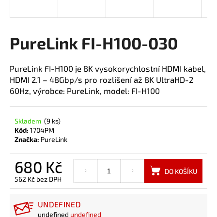
a
j
í
PureLink FI-H100-030
t
?
PureLink FI-H100 je 8K vysokorychlostní HDMI kabel,
HDMI 2.1 – 48Gbp/s pro rozlišení až 8K UltraHD-2
60Hz, výrobce: PureLink, model: FI-H100
HLEDAT
Skladem
(9 ks)
Kód:
1704PM
Značka:
PureLink
680 Kč
DO KOŠÍKU
562 Kč bez DPH
Měrná
cena:
UNDEFINED
undefined
undefined