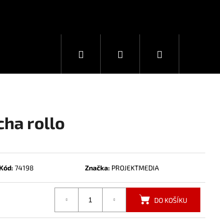
Hledat
Přihlášení
Nákupní
košík
cha rollo
Kód:
74198
Značka:
PROJEKTMEDIA
DO KOŠÍKU