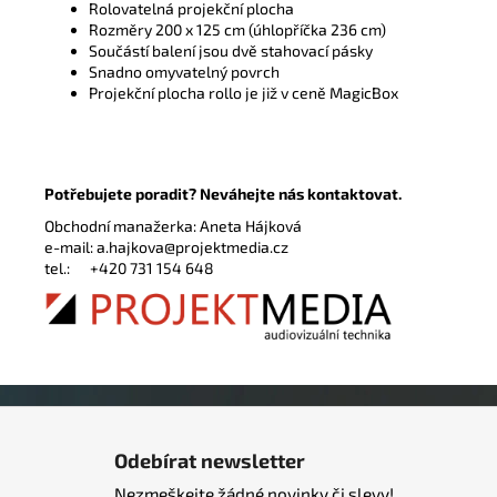
Rolovatelná projekční plocha
Rozměry 200 x 125 cm (úhlopříčka 236 cm)
Součástí balení jsou dvě stahovací pásky
Snadno omyvatelný povrch
Projekční plocha rollo je již v ceně MagicBox
Potřebujete poradit? Neváhejte nás kontaktovat.
Obchodní manažerka: Aneta Hájková
e-mail:
a.hajkova@projektmedia.cz
tel.:
+420 731 154 648
Z
á
Odebírat newsletter
p
Nezmeškejte žádné novinky či slevy!