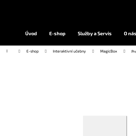
K
Přejít
na
o
obsah
Zpět
Zpět
š
do
do
í
Úvod
E-shop
Služby a Servis
O ná
k
obchodu
obchodu
Domů
E-shop
Interaktivní učebny
MagicBox
Pr