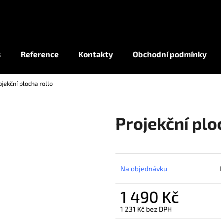
Co potřebujete najít?
s
Reference
Kontakty
Obchodní podmínky
ojekční plocha rollo
HLEDAT
Projekční plo
Na objednávku
1 490 Kč
1 231 Kč bez DPH
Měrná