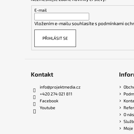
a
t
E-mail
í
Vložením e-mailu souhlasíte s
podmínkami ochr
PŘIHLÁSIT SE
Kontakt
Infor
info
@
projektmedia.cz
Obch
+420 274 021 811
Podmí
Facebook
Konta
Youtube
Refe
O nás
Služb
Moje