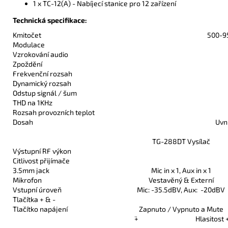
1 x TC-12(A) - Nabíjecí stanice pro 12 zařízení
Technická specifikace:
Kmitočet
500-95
Modulace
Vzrokování audio
Zpoždění
Frekvenční rozsah
Dynamický rozsah
Odstup signál / šum
THD na 1KHz
Rozsah provozních teplot
Dosah
Uvn
TG-288DT Vysílač
Výstupní RF výkon
Citlivost přijímače
3.5mm jack
Mic in x 1, Aux in x 1
Mikrofon
Vestavěný & Externí
Vstupní úroveň
Mic: -35.5dBV, Aux: -20dBV
Tlačítka + & -
Tlačítko napájení
Zapnuto / Vypnuto a Mute
¨+
Hlasitost 