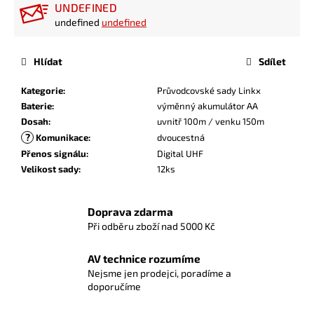
UNDEFINED
undefined
undefined
Hlídat
Sdílet
Kategorie
:
Průvodcovské sady Linkx
Baterie
:
výměnný akumulátor AA
Dosah
:
uvnitř 100m / venku 150m
?
Komunikace
:
dvoucestná
Přenos signálu
:
Digital UHF
Velikost sady
:
12ks
Doprava zdarma
Při odběru zboží nad 5000 Kč
AV technice rozumíme
Nejsme jen prodejci, poradíme a
doporučíme