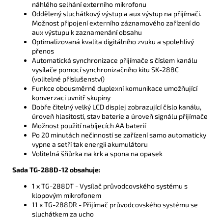
náhlého selhání externího mikrofonu
Oddělený sluchátkový výstup a aux výstup na přijímači.
Možnost připojení externího záznamového zařízení do
aux výstupu k zaznamenání obsahu
Optimalizovaná kvalita digitálního zvuku a spolehlivý
přenos
Automatická synchronizace přijímače s číslem kanálu
vysílače pomocí synchronizačního kitu SK-288C
(volitelné příslušenství)
Funkce obousměrné duplexní komunikace umožňující
konverzaci uvnitř skupiny
Dobře čitelný velký LCD displej zobrazující číslo kanálu,
úroveň hlasitosti, stav baterie a úroveň signálu přijímače
Možnost použití nabíjecích AA baterií
Po 20 minutách nečinnosti se zařízení samo automaticky
vypne a setří tak energii akumulátoru
Volitelná šňůrka na krk a spona na opasek
Sada TG-288D-12 obsahuje:
1 x TG-288DT - Vysílač průvodcovského systému s
klopovým mikrofonem
11 x TG-288DR - Přijímač průvodcovského systému se
sluchátkem za ucho