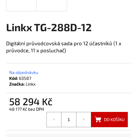
a
j
í
Linkx TG-288D-12
t
?
Digitální průvodcovská sada pro 12 účastníků (1 x
průvodce, 11 x posluchač)
HLEDAT
Na objednávku
Kód:
63587
Značka:
Linkx
58 294 Kč
48 177 Kč bez DPH
Měrná
DO KOŠÍKU
cena: