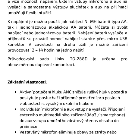
a více možností napájení. Externí vstupy mikrofonu a aux na
vysílači a samostatné výstupy sluchátek a aux na přijímači
umožňují flexibilní užití.
K napájení je možno použít jak nabíjecí Ni-MH baterii typu AA,
tak i jednorázovou alkalickou AA baterii. Můžete si zvolit
nabíjecí nebo jednorázovou baterii. Nabíjení baterií vysílače a
přijímačů se provádí pomocí nabíjecí stanice přes micro USB
konektor. V závislosti na druhu užití je možné zařízení
provozovat 12 – 14 hodin na jedno nabití
Průvodcovská sada Linkx TG-288D je určena pro
obousměrnou duplexní komunikaci.
Základní vlastnosti:
Aktivní potlačení hluku ANC snižuje rušivý hluk v pozadí a
poskytuje posluchači příjemné prostředí pro poslech
v oblastech s vysokým okolním hlukem
Individuální mikrofonní a aux vstup na vysílači. Připojení
externího multimediálního zařízení (Mp3 / smartphone)
do aux vstupu umožní bezdrátový přenos obsahu do
přijímače
Vestavěný mikrofon eliminuje obavy ze ztráty nebo