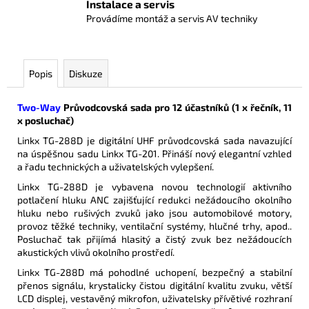
Instalace a servis
Provádíme montáž a servis AV techniky
Popis
Diskuze
Two-Way
Průvodcovská sada pro 12 účastníků (1 x řečník, 11
x posluchač)
Linkx TG-288D je digitální UHF průvodcovská sada navazující
na úspěšnou sadu Linkx TG-201. Přináší nový elegantní vzhled
a řadu technických a uživatelských vylepšení.
Linkx TG-288D je vybavena novou technologií aktivního
potlačení hluku ANC zajišťující redukci nežádoucího okolního
hluku nebo rušivých zvuků jako jsou automobilové motory,
provoz těžké techniky, ventilační systémy, hlučné trhy, apod..
Posluchač tak přijímá hlasitý a čistý zvuk bez nežádoucích
akustických vlivů okolního prostředí.
Linkx TG-288D má pohodlné uchopení, bezpečný a stabilní
přenos signálu, krystalicky čistou digitální kvalitu zvuku, větší
LCD displej, vestavěný mikrofon, uživatelsky přívětivé rozhraní