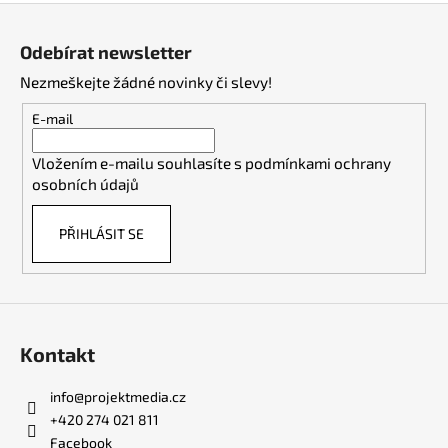
Z
á
Odebírat newsletter
p
Nezmeškejte žádné novinky či slevy!
a
t
E-mail
í
Vložením e-mailu souhlasíte s
podmínkami ochrany
osobních údajů
PŘIHLÁSIT SE
Kontakt
info
@
projektmedia.cz
+420 274 021 811
Facebook