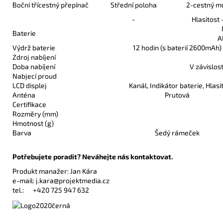
Boční třícestný přepínač
Střední poloha
2-cestný m
-
Hlasitost 
Baterie
A
Výdrž baterie
12 hodin (s baterií 2600mAh)
Zdroj nabíjení
Doba nabíjení
V závislost
Nabjecí proud
LCD displej
Kanál, Indikátor baterie, Hlas
Anténa
Prutová
Certifikace
Rozměry (mm)
Hmotnost (g)
Barva
Šedý rámeček
Potřebujete poradit? Neváhejte nás kontaktovat.
Produkt manažer: Jan Kára
e-mail:
j.kara@projektmedia.cz
tel.:
+420 725 947 632