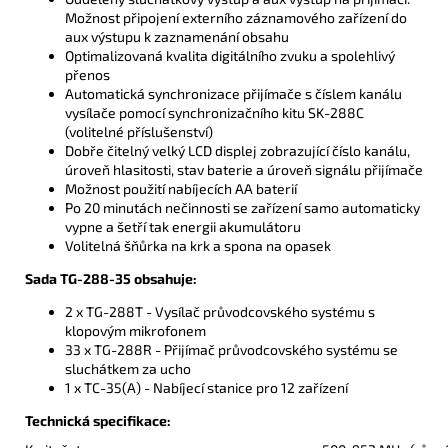
Možnost připojení externího záznamového zařízení do
aux výstupu k zaznamenání obsahu
Optimalizovaná kvalita digitálního zvuku a spolehlivý
přenos
Automatická synchronizace přijímače s číslem kanálu
vysílače pomocí synchronizačního kitu SK-288C
(volitelné příslušenství)
Dobře čitelný velký LCD displej zobrazující číslo kanálu,
úroveň hlasitosti, stav baterie a úroveň signálu přijímače
Možnost použití nabíjecích AA baterií
Po 20 minutách nečinnosti se zařízení samo automaticky
vypne a šetří tak energii akumulátoru
Volitelná šňůrka na krk a spona na opasek
Sada TG-288-35 obsahuje:
2 x TG-288T - Vysílač průvodcovského systému s
klopovým mikrofonem
33 x TG-288R - Přijímač průvodcovského systému se
sluchátkem za ucho
1 x TC-35(A) - Nabíjecí stanice pro 12 zařízení
Technická specifikace: