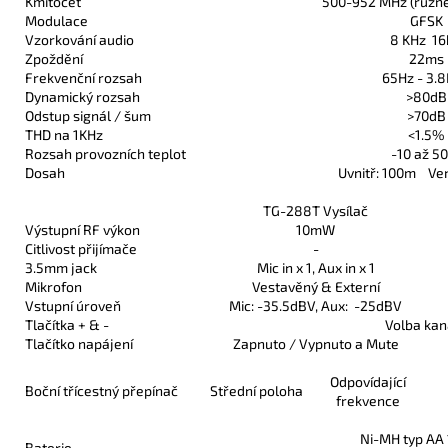
Kmitočet
500-952 MHz (různé
Modulace
GFSK
Vzorkování audio
8 KHz 16
Zpoždění
22ms
Frekvenční rozsah
65Hz - 3.
Dynamický rozsah
>80dB
Odstup signál / šum
>70dB
THD na 1KHz
<1.5%
Rozsah provozních teplot
-10 až 5
Dosah
Uvnitř: 100m Ve
TG-288T Vysílač
Výstupní RF výkon
10mW
Citlivost přijímače
-
3.5mm jack
Mic in x 1, Aux in x 1
Mikrofon
Vestavěný & Externí
Vstupní úroveň
Mic: -35.5dBV, Aux: -25dBV
Tlačítka + & -
Volba kan
Tlačítko napájení
Zapnuto / Vypnuto a Mute
Odpovídající
Boční třícestný přepínač
Střední poloha
frekvence
Ni-MH typ AA 1
Baterie