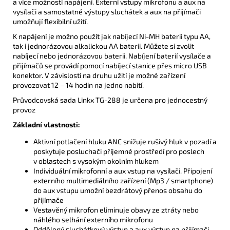
a více možností napájení. Externí vstupy mikrofonu a aux na
vysílači a samostatné výstupy sluchátek a aux na přijímači
umožňují flexibilní užití.
K napájení je možno použít jak nabíjecí Ni-MH baterii typu AA,
tak i jednorázovou alkalickou AA baterii. Můžete si zvolit
nabíjecí nebo jednorázovou baterii. Nabíjení baterií vysílače a
přijímačů se provádí pomocí nabíjecí stanice přes micro USB
konektor. V závislosti na druhu užití je možné zařízení
provozovat 12 – 14 hodin na jedno nabití.
Průvodcovská sada Linkx TG-288 je určena pro jednocestný
provoz
Základní vlastnosti:
Aktivní potlačení hluku ANC snižuje rušivý hluk v pozadí a
poskytuje posluchači příjemné prostředí pro poslech
v oblastech s vysokým okolním hlukem
Individuální mikrofonní a aux vstup na vysílači. Připojení
externího multimediálního zařízení (Mp3 / smartphone)
do aux vstupu umožní bezdrátový přenos obsahu do
přijímače
Vestavěný mikrofon eliminuje obavy ze ztráty nebo
náhlého selhání externího mikrofonu
Oddělený sluchátkový výstup a aux výstup na přijímači.