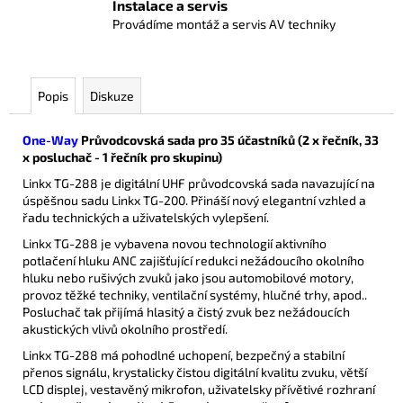
Instalace a servis
Provádíme montáž a servis AV techniky
Popis
Diskuze
One-Way
Průvodcovská sada pro 35 účastníků (2 x řečník, 33
x posluchač - 1 řečník pro skupinu)
Linkx TG-288 je digitální UHF průvodcovská sada navazující na
úspěšnou sadu Linkx TG-200. Přináší nový elegantní vzhled a
řadu technických a uživatelských vylepšení.
Linkx TG-288 je vybavena novou technologií aktivního
potlačení hluku ANC zajišťující redukci nežádoucího okolního
hluku nebo rušivých zvuků jako jsou automobilové motory,
provoz těžké techniky, ventilační systémy, hlučné trhy, apod..
Posluchač tak přijímá hlasitý a čistý zvuk bez nežádoucích
akustických vlivů okolního prostředí.
Linkx TG-288 má pohodlné uchopení, bezpečný a stabilní
přenos signálu, krystalicky čistou digitální kvalitu zvuku, větší
LCD displej, vestavěný mikrofon, uživatelsky přívětivé rozhraní