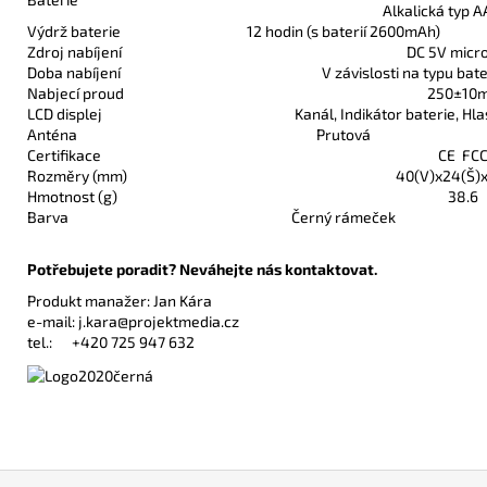
Alkalická typ AA
Výdrž baterie
12 hodin (s baterií 2600mAh)
Zdroj nabíjení
DC 5V micr
Doba nabíjení
V závislosti na typu bate
Nabjecí proud
250±10
LCD displej
Kanál, Indikátor baterie, Hla
Anténa
Prutová
Certifikace
CE FC
Rozměry (mm)
40(V)x24(Š)
Hmotnost (g)
38.6
Barva
Černý rámeček
Potřebujete poradit? Neváhejte nás kontaktovat.
Produkt manažer: Jan Kára
e-mail:
j.kara@projektmedia.cz
tel.:
+420 725 947 632
Z