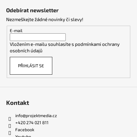
á
Odebírat newsletter
p
Nezmeškejte žádné novinky či slevy!
a
t
E-mail
í
Vložením e-mailu souhlasíte s
podmínkami ochrany
osobních údajů
PŘIHLÁSIT SE
Kontakt
info
@
projektmedia.cz
+420 274 021 811
Facebook
Youtube