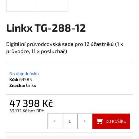
a
j
í
Linkx TG-288-12
t
?
Digitální průvodcovská sada pro 12 účastníků (1 x
průvodce, 11 x posluchač)
HLEDAT
Na objednávku
Kód:
63585
Značka:
Linkx
47 398 Kč
39 172 Kč bez DPH
Měrná
DO KOŠÍKU
cena: