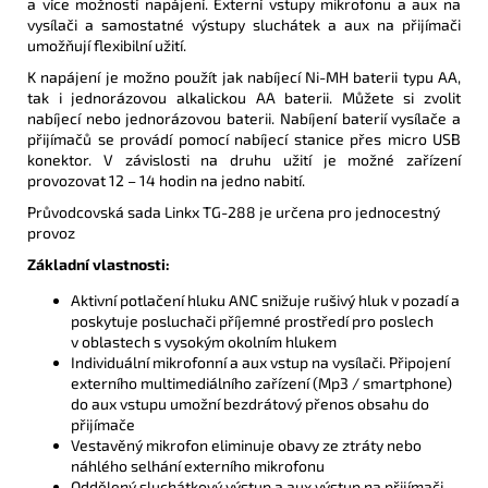
a více možností napájení. Externí vstupy mikrofonu a aux na
vysílači a samostatné výstupy sluchátek a aux na přijímači
umožňují flexibilní užití.
K napájení je možno použít jak nabíjecí Ni-MH baterii typu AA,
tak i jednorázovou alkalickou AA baterii. Můžete si zvolit
nabíjecí nebo jednorázovou baterii. Nabíjení baterií vysílače a
přijímačů se provádí pomocí nabíjecí stanice přes micro USB
konektor. V závislosti na druhu užití je možné zařízení
provozovat 12 – 14 hodin na jedno nabití.
Průvodcovská sada Linkx TG-288 je určena pro jednocestný
provoz
Základní vlastnosti:
Aktivní potlačení hluku ANC snižuje rušivý hluk v pozadí a
poskytuje posluchači příjemné prostředí pro poslech
v oblastech s vysokým okolním hlukem
Individuální mikrofonní a aux vstup na vysílači. Připojení
externího multimediálního zařízení (Mp3 / smartphone)
do aux vstupu umožní bezdrátový přenos obsahu do
přijímače
Vestavěný mikrofon eliminuje obavy ze ztráty nebo
náhlého selhání externího mikrofonu
Oddělený sluchátkový výstup a aux výstup na přijímači.