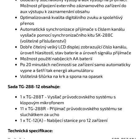
Možnost připojení externího záznamového zařízení do
aux výstupu k zaznamenání obsahu
Optimalizovaná kvalita digitálního zvuku a spolehlivý
přenos
Automatická synchronizace přijímače s číslem kanálu
vysílače pomocí synchronizačního kitu SK-288C
(volitelné příslušenství)
Dobře čitelný velký LCD displej zobrazující číslo kanálu,
úroveň hlasitosti, stav baterie a úroveň signálu přijímače
Možnost použití nabíjecích AA baterií
Po 20 minutách nečinnosti se zařízení samo automaticky
vypne a šetří tak energii akumulátoru
Volitelná šňůrka na krk a spona na opasek
Sada TG-288-12 obsahuje:
1 x TG-288T - Vysílač průvodcovského systému s
klopovým mikrofonem
11 x TG-288R - Přijímač průvodcovského systému se
sluchátkem za ucho
1 x TC-12(A) - Nabíjecí stanice pro 12 zařízení
Technická specifikace: