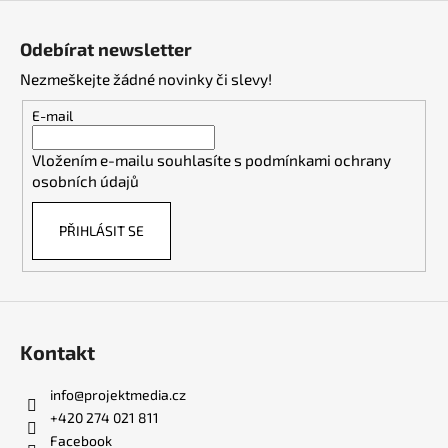
Z
á
Odebírat newsletter
p
Nezmeškejte žádné novinky či slevy!
a
t
E-mail
í
Vložením e-mailu souhlasíte s
podmínkami ochrany
osobních údajů
PŘIHLÁSIT SE
Kontakt
info
@
projektmedia.cz
+420 274 021 811
Facebook