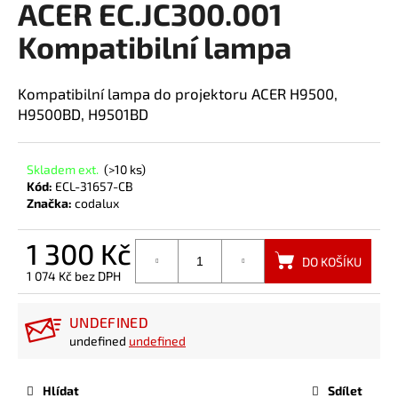
ACER EC.JC300.001
a
Kompatibilní lampa
j
í
t
Kompatibilní lampa do projektoru ACER H9500,
?
H9500BD, H9501BD
Skladem ext.
(>10 ks)
Kód:
ECL-31657-CB
Značka:
codalux
HLEDAT
1 300 Kč
DO KOŠÍKU
1 074 Kč bez DPH
Měrná
cena:
UNDEFINED
undefined
undefined
Hlídat
Sdílet