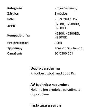
Kategorie
:
Projekční lampy
Záruka
:
3 měsíce
EAN
:
4059966099357
H9500
,
H9500BD
,
ACER
:
H9501BD
H9500, H9500BD,
Kompatibilní s
:
H9501BD
Pro projektor
:
ACER
Typ lampy
:
Kompatibilní lampa
Označení
:
EC.JC300.001
Doprava zdarma
Při odběru zboží nad 5000 Kč
AV technice rozumíme
Nejsme jen prodejci, poradíme a
doporučíme
Instalace a servis