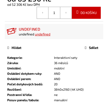
od
52 306 Kč
bez DPH
Měrná
DO KOŠÍKU
cena:
UNDEFINED
undefined
undefined
Hlídat
Sdílet
Kategorie
:
Interaktivní sety
Záruka
:
36 měsíců
Umístění
:
mobilní
Ovládání dotykem ruky
:
ANO
Ovládání perem
:
ANO
Počet dotykových bodů
:
20
Rozlišení
:
3840x2160 (4K UHD)
Postranní křídla
:
ne
Posuv panelu/tabule
:
manuální