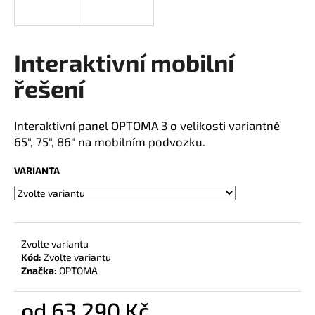
a
j
í
Interaktivní mobilní
t
řešení
?
Interaktivní panel OPTOMA 3 o
velikosti variantně
65", 75", 86" na mobilním podvozku.
HLEDAT
VARIANTA
Zvolte variantu
Kód:
Zvolte variantu
Značka:
OPTOMA
od
63 290 Kč