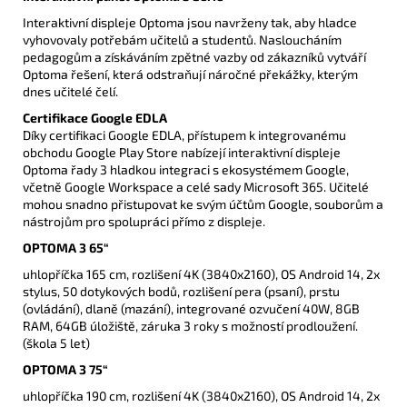
Interaktivní displeje Optoma jsou navrženy tak, aby hladce
vyhovovaly potřebám učitelů a studentů. Nasloucháním
pedagogům a získáváním zpětné vazby od zákazníků vytváří
Optoma řešení, která odstraňují náročné překážky, kterým
dnes učitelé čelí.
Certifikace Google EDLA
Díky certifikaci Google EDLA, přístupem k integrovanému
obchodu Google Play Store nabízejí interaktivní displeje
Optoma řady 3 hladkou integraci s ekosystémem Google,
včetně Google Workspace a celé sady Microsoft 365. Učitelé
mohou snadno přistupovat ke svým účtům Google, souborům a
nástrojům pro spolupráci přímo z displeje.
OPTOMA 3 65“
uhlopříčka 165 cm, rozlišení 4K (3840x2160), OS Android 14, 2x
stylus, 50 dotykových bodů, rozlišení pera (psaní), prstu
(ovládání), dlaně (mazání), integrované ozvučení 40W, 8GB
RAM, 64GB úložiště, záruka 3 roky s možností prodloužení.
(škola 5 let)
OPTOMA 3 75“
uhlopříčka 190 cm, rozlišení 4K (3840x2160), OS Android 14, 2x