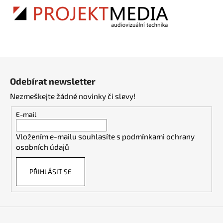
Z
á
Odebírat newsletter
p
Nezmeškejte žádné novinky či slevy!
a
t
E-mail
í
Vložením e-mailu souhlasíte s
podmínkami ochrany
osobních údajů
PŘIHLÁSIT SE