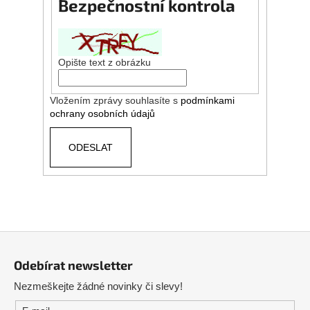
Bezpečnostní kontrola
Opište text z obrázku
Vložením zprávy souhlasíte s
podmínkami
ochrany osobních údajů
ODESLAT
Z
á
Odebírat newsletter
p
Nezmeškejte žádné novinky či slevy!
a