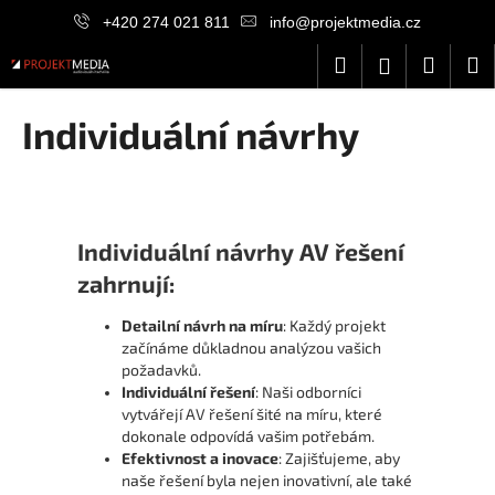
K
Přejít
+420 274 021 811
info@projektmedia.cz
na
o
obsah
Zpět
Zpět
Hledat
Nákup
M
Přihlášení
š
í
košík
C
Individuální návrhy
k
o
p
o
t
Individuální návrhy AV řešení
ř
zahrnují:
e
b
Detailní návrh na míru
: Každý projekt
u
začínáme důkladnou analýzou vašich
požadavků.
j
Individuální řešení
: Naši odborníci
e
vytvářejí AV řešení šité na míru, které
t
dokonale odpovídá vašim potřebám.
Efektivnost a inovace
: Zajišťujeme, aby
e
naše řešení byla nejen inovativní, ale také
n