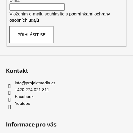
t
E-mail
í
Vložením e-mailu souhlasíte s
podmínkami ochrany
osobních údajů
PŘIHLÁSIT SE
Kontakt
info
@
projektmedia.cz
+420 274 021 811
Facebook
Youtube
Informace pro vás