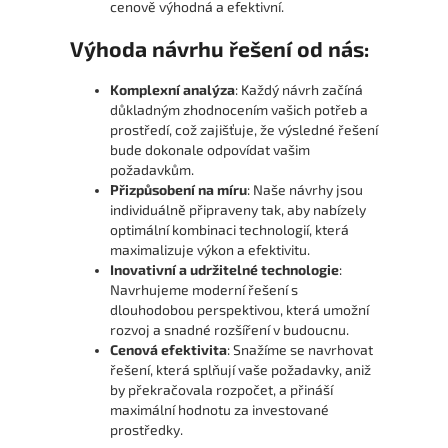
cenově výhodná a efektivní.
a
Výhoda návrhu řešení od nás:
j
í
Komplexní analýza
: Každý návrh začíná
t
důkladným zhodnocením vašich potřeb a
?
prostředí, což zajišťuje, že výsledné řešení
bude dokonale odpovídat vašim
požadavkům.
Přizpůsobení na míru
: Naše návrhy jsou
individuálně připraveny tak, aby nabízely
optimální kombinaci technologií, která
HLEDAT
maximalizuje výkon a efektivitu.
Inovativní a udržitelné technologie
:
Navrhujeme moderní řešení s
dlouhodobou perspektivou, která umožní
rozvoj a snadné rozšíření v budoucnu.
Cenová efektivita
: Snažíme se navrhovat
řešení, která splňují vaše požadavky, aniž
by překračovala rozpočet, a přináší
maximální hodnotu za investované
prostředky.