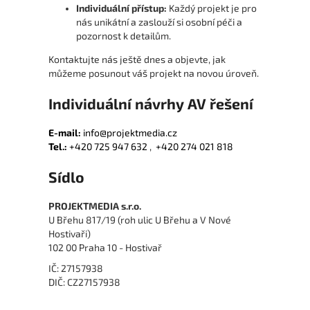
Individuální přístup:
Každý projekt je pro
nás unikátní a zaslouží si osobní péči a
pozornost k detailům.
Kontaktujte nás ještě dnes a objevte, jak
můžeme posunout váš projekt na novou úroveň.
Individuální návrhy AV řešení
E-mail:
info@projektmedia.cz
Tel.:
+420 725 947 632
,
+420 274 021 818
Sídlo
PROJEKTMEDIA s.r.o.
U Břehu 817/19 (roh ulic U Břehu a V Nové
Hostivaři)
102 00 Praha 10 - Hostivař
IČ: 27157938
DIČ: CZ27157938