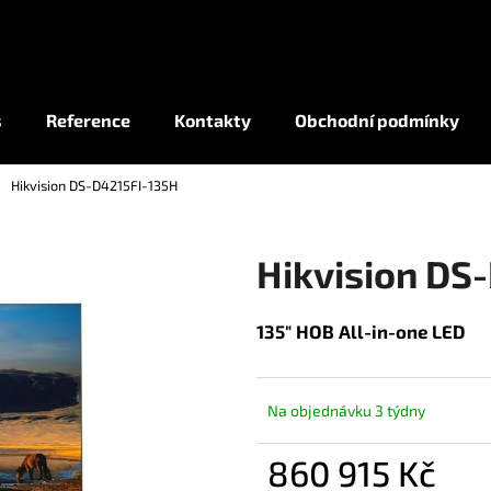
Co potřebujete najít?
s
Reference
Kontakty
Obchodní podmínky
Hikvision DS-D4215FI-135H
HLEDAT
Hikvision DS
135" HOB All-in-one LED
Na objednávku 3 týdny
860 915 Kč