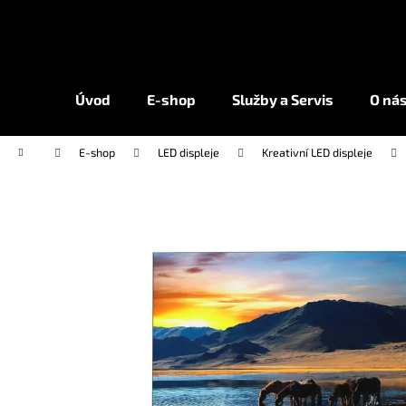
K
Přejít
na
o
obsah
Zpět
Zpět
š
do
do
í
Úvod
E-shop
Služby a Servis
O ná
k
obchodu
obchodu
Domů
E-shop
LED displeje
Kreativní LED displeje