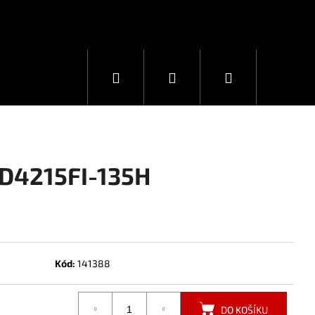
Hledat
Přihlášení
Nákupní
košík
-D4215FI-135H
Kód:
141388
DO KOŠÍKU