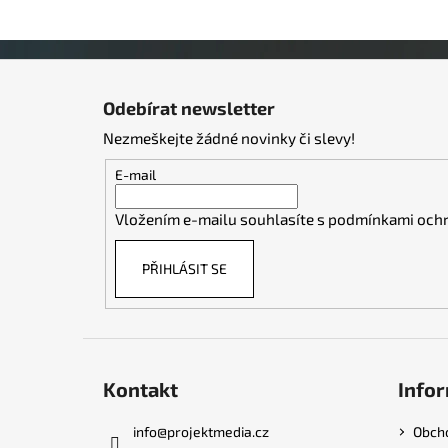
Z
á
Odebírat newsletter
p
Nezmeškejte žádné novinky či slevy!
a
t
E-mail
í
Vložením e-mailu souhlasíte s
podmínkami ochr
PŘIHLÁSIT SE
Kontakt
Infor
info
@
projektmedia.cz
Obch