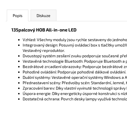
Popis
Diskuze
135palcový HOB All-in-one LED
Vzhled: Všechny moduly jsou rychle sestaveny do jednoho 
Integrovaný design: Posuvný ovládací box s tlačítky umožňu
Vestavěný reproduktor.
Dvoustopý systém zesílení zvuku podporuje současné přeh
Vestavěná technologie Bluetooth: Podporuje Bluetooth a 
Bezdrátové zrcadlení obrazovky: Podporuje bezdrátové zrc
Pohodlné ovládání: Podporuje pohodlné dálkové ovládání. P
Duální systémy: Vestavěné operační systémy Windows a An
Přednastavení scény: Předvolby scén: Standardní, Jemné, 
Zpracování barev: Díky vlastní vyvinuté technologii správ
Úspora energie: Díky energeticky úsporné konstrukci s ní
Dostatečná ochrana: Povrch desky lampy využívá technolog