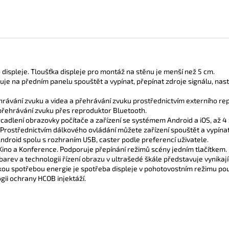
displeje. Tloušťka displeje pro montáž na stěnu je menší než 5 cm.
je na předním panelu spouštět a vypínat, přepínat zdroje signálu, nasta
rávání zvuku a videa a přehrávání zvuku prostřednictvím externího re
přehrávání zvuku přes reproduktor Bluetooth.
adlení obrazovky počítače a zařízení se systémem Android a iOS, až 4 
rostřednictvím dálkového ovládání můžete zařízení spouštět a vypínat,
droid spolu s rozhraním USB, caster podle preferencí uživatele.
Kino a Konference. Podporuje přepínání režimů scény jedním tlačítkem.
y barev a technologii řízení obrazu v ultrašedé škále představuje vynik
zkou spotřebou energie je spotřeba displeje v pohotovostním režimu po
ii ochrany HCOB injektáží.