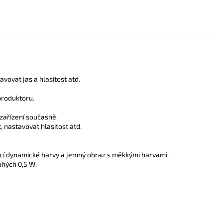
vovat jas a hlasitost atd.
produktoru.
zařízení současně.
 nastavovat hlasitost atd.
ající dynamické barvy a jemný obraz s měkkými barvami.
uhých 0,5 W.