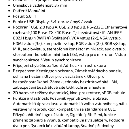
Ohnisková vzdálenost: 3,7 mm
Ostření: Manuální
Posun: 5,8 : 1
Funkce USB Display: 3v1: obraz / myš / zvuk
Rozhraní: USB 2.0 typu A, USB 2.0 typu B, RS-232C, Ethernetové
rozhraní (100 Base-TX / 10 Base-T), bezdrátová síť LAN IEEE
802.11 b/g/n (WiFi 4) (volitelně), VGA vstup (2x), VGA výstup,
HDMI vstup (3x), kompozitní vstup, RGB vstup (2x), RGB výstup,
MHL, audiovýstup, stereofonní konektor mini-jack, audiovstup,
stereofonní konektor mini-jack (3x), vstup pro mikrofon, Vstup
synchronizace, Výstup synchronizace
Připojení chytrého zařízení: Ad-hoc / infrastruktura
Bezpečnost: Kensington ochrana, Zámek ovládacího panelu,
ochrana heslem, Otvor pro visací zámek, Otvor pro
bezpečnostní kabel, Zámek jednotky bezdrátové sítě LAN,
zabezpečení bezdrátové sítě LAN, ochrana heslem
2D barevné režimy: dynamický, kino, prezentace, sRGB, tabule
Funkce a vlastnosti: Posuvník vypnutí zvuku a obrazu,
Automatická úprava jasu, automatická volba vstupního signálu,
vestavěný reproduktor, kompatibilní se standardem CEC,
Přizpůsobitelné logo uživatele, Digitální přiblížení, funkce
přímého zapnutí a vypnutí, kompatibilní s vizualizéry, Podpora
dvou per, Dynamické ovládání lampy, Snadné předvolby