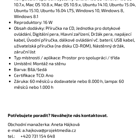
10.7.x, Mac OS 10.8.x, Mac OS 10.9.x, Ubuntu 14.10, Ubuntu 15.04,
Ubuntu 15.10, Ubuntu 16.04 LTS, Windows 10, Windows 8,
Windows 8.1
Reproduktory: 16 W
Obsah dodávky: Příručka na CD, Jednotka pro dotykové
ovládání, Digitální pera, Hlavní zařízení, Držák pera, napájecí
kabel, Úvodní příručka, dálkové ovládání vč. baterií, USB kabel,
uživatelská příručka (na disku CD-ROM), Nástěnný držák,
záruční list
Typ místnosti / aplikace: Prostor pro spolupráci / třída
Umístění: Montáž na stěnu
Barva: Bílá/šedá
Certifikace TCO: Ano
Záruka: 60 měsíců u dodavatele nebo 8.000 h, lampa: 60
měsíců nebo 1.000 h
Potřebujete poradit? Neváhejte nás kontaktovat.
Obchodní manažerka: Aneta Hájková
e-mail:
a.hajkova@projektmedia.cz
tel.:
+420 731 154 648