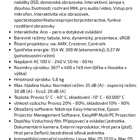
nabídky OSD, domovská obrazovka, Interaktivní, lampa s
dlouhou životností, rozhraní MHL pro audio/video, Vstup pro
mikrofon, Interaktivita více obrazovek,
spectextoptionfeaturesprojectorpcinteractive, funkce
rozdělení obrazovky
Interaktivita: Ano – pero a dotykové ovládání
Barevné režimy: tabule, kino, dynamický, prezentace, sRGB
Řízení projektoru: via: AMX, Crestron, Control4
Spotřeba energie: 354 W, 309 W (ekonomický), 0,37 W
(pohotovostní režim)
Napájení: AC 100 V - 240 V, 50 Hz - 60 Hz
Rozměry výrobku: 367? x 400 x 149 mm (šířka x hloubka x
výška)
Hmotnost výrobku: 5,8 kg
Max. hladina hluku: Normální režim: 35 dB (A) - úsporný režim:
30 dB (A) - Eco2: 29 dB (A)
Teplota: Provoz 5° C - 40° C, skladování -10° C - 60.000° C
vlhkost vzduchu: Provoz 20% - 80%, skladování 10% - 90%
Obsažený software: Nástroje Easy Interactive, Epson
Projector Management Software, EasyMP Multi PC Projection
Doplňky: Vzduchový filtr, Připojovací a ovládací jednotka,
Dokumentární kamera, Externí reproduktor, Hrot pera (plsť),
Hrot pera (teflon), bezdrátová síťová jednotka
kompatibilní operační systémy: Linux, Mac OS 10.10.x, Mac OS