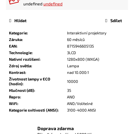
undefined
undefined
Hlídat
Sdílet
Kategorie
:
Interaktivní projektory
Záruka
:
60 měsíců
EAN
:
8715946605135
Technologie
:
3LCD
Nativní rozlišení
:
1280x800 (WXGA)
Zdroj světla
:
Lampa
Kontrast
:
nad 10.000:1
Životnost lampy v ECO
10000
(hodin)
:
Hlučnost (dB)
:
35
Repro
:
ANO
WiFi
:
ANO/Volitelné
Kategorie svítivosti (ANSI)
:
3100-4000 ANSI
Doprava zdarma