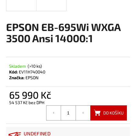
a
j
í
EPSON EB-695Wi WXGA
t
3500 Ansi 14000:1
?
Skladem
(>10 ks)
HLEDAT
Kód:
EV11H740040
Značka:
EPSON
65 990 Kč
54 537 Kč bez DPH
Měrná
DO KOŠÍKU
cena:
UNDEFINED