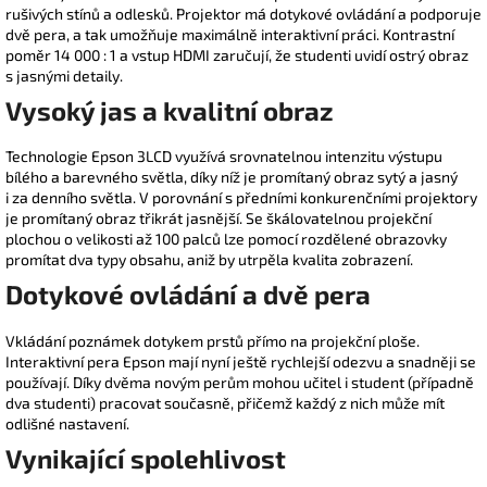
rušivých stínů a odlesků. Projektor má dotykové ovládání a podporuje
dvě pera, a tak umožňuje maximálně interaktivní práci. Kontrastní
poměr 14 000 : 1 a vstup HDMI zaručují, že studenti uvidí ostrý obraz
s jasnými detaily.
Vysoký jas a kvalitní obraz
Technologie Epson 3LCD využívá srovnatelnou intenzitu výstupu
bílého a barevného světla, díky níž je promítaný obraz sytý a jasný
i za denního světla. V porovnání s předními konkurenčními projektory
je promítaný obraz třikrát jasnější. Se škálovatelnou projekční
plochou o velikosti až 100 palců lze pomocí rozdělené obrazovky
promítat dva typy obsahu, aniž by utrpěla kvalita zobrazení.
Dotykové ovládání a dvě pera
Vkládání poznámek dotykem prstů přímo na projekční ploše.
Interaktivní pera Epson mají nyní ještě rychlejší odezvu a snadněji se
používají. Díky dvěma novým perům mohou učitel i student (případně
dva studenti) pracovat současně, přičemž každý z nich může mít
odlišné nastavení.
Vynikající spolehlivost