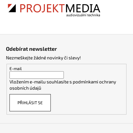
Z
á
Odebírat newsletter
p
Nezmeškejte žádné novinky či slevy!
a
t
E-mail
í
Vložením e-mailu souhlasíte s
podmínkami ochrany
osobních údajů
PŘIHLÁSIT SE