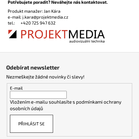
Potřebujete poradit? Neváhejte nás kontaktovat.
Produkt manažer: Jan Kára
e-mail:
j.kara@projektmedia.cz
tel.:
+420 725 947 632
Z
á
Odebírat newsletter
p
Nezmeškejte žádné novinky či slevy!
a
t
E-mail
í
Vložením e-mailu souhlasíte s
podmínkami ochrany
osobních údajů
PŘIHLÁSIT SE