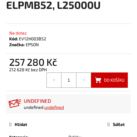
ELPMB52, L25000U
a
j
í
t
Na dotaz
?
Kód:
EV12H003B52
Značka:
EPSON
257 280 Kč
212 628 Kč bez DPH
HLEDAT
Měrná
DO KOŠÍKU
cena:
UNDEFINED
undefined
undefined
Hlídat
Sdílet
Kategorie
:
Držáky