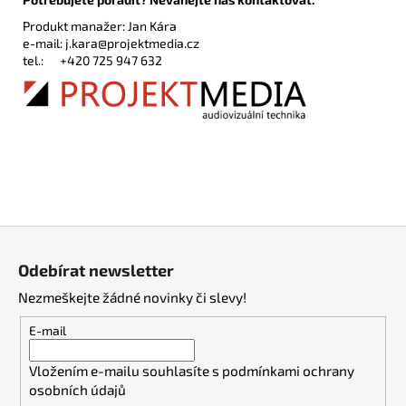
Produkt manažer: Jan Kára
e-mail:
j.kara@projektmedia.cz
tel.:
+420 725 947 632
Z
á
Odebírat newsletter
p
Nezmeškejte žádné novinky či slevy!
a
t
E-mail
í
Vložením e-mailu souhlasíte s
podmínkami ochrany
osobních údajů