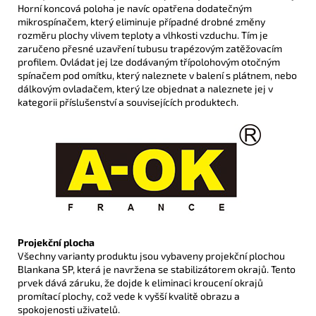
H
orní koncová poloha je navíc opatřena dodatečným
mikrospínačem, který
eliminuje případné drobné změny
rozměru plochy vlivem teploty a vlhkosti vzduchu. Tím je
zaručeno přesné uzavření tubusu trapézovým zatěžovacím
profilem.
Ovládat jej lze dodávaným třípolohovým otočným
spínačem pod omítku, který naleznete v balení s plátnem, nebo
dálkovým ovladačem, který lze objednat a naleznete jej v
kategorii příslušenství a souvisejících produktech.
Projekční plocha
Všechny varianty produktu jsou vybaveny projekční plochou
Blankana SP, která je navržena se stabilizátorem okrajů. Tento
prvek dává záruku, že dojde k eliminaci kroucení okrajů
promítací plochy, což vede k vyšší kvalitě obrazu a
spokojenosti uživatelů.