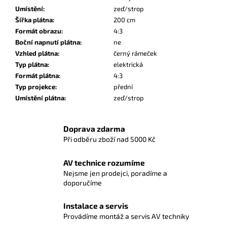
Umístění
:
zeď/strop
Šířka plátna
:
200 cm
Formát obrazu
:
4:3
Boční napnutí plátna
:
ne
Vzhled plátna
:
černý rámeček
Typ plátna
:
elektrická
Formát plátna
:
4:3
Typ projekce
:
přední
Umístění plátna
:
zeď/strop
Doprava zdarma
Při odběru zboží nad 5000 Kč
AV technice rozumíme
Nejsme jen prodejci, poradíme a
doporučíme
Instalace a servis
Provádíme montáž a servis AV techniky