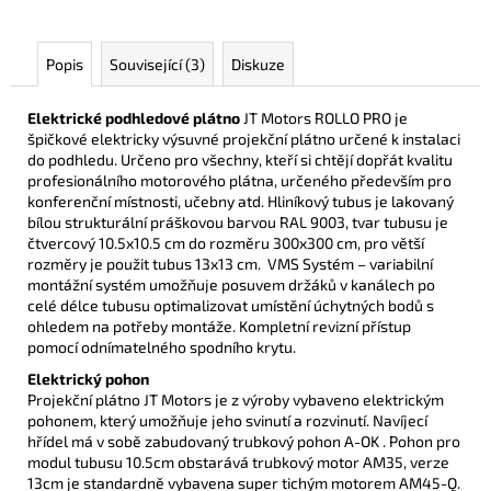
Popis
Související (3)
Diskuze
Elektrické podhledové plátno
JT Motors ROLLO PRO je
špičkové elektricky výsuvné projekční plátno určené k instalaci
do podhledu.
Určeno pro všechny, kteří si chtějí dopřát kvalitu
profesionálního motorového plátna, určeného především pro
konferenční místnosti, učebny atd. H
liníkový tubus je lakovaný
bílou strukturální práškovou barvou
RAL 9003, tvar tubusu je
čtvercový 10.5x10.5 cm do rozměru 300x300 cm,
pro větší
rozměry je použit tubus 13x13 cm.
VMS Systém – variabilní
montážní systém umožňuje posuvem držáků v
kanálech po
celé délce tubusu optimalizovat umístění úchytných bodů s
ohledem
na potřeby montáže.
Kompletní revizní přístup
pomocí odnímatelného spodního krytu.
Elektrický pohon
Projekční plátno JT Motors je z výroby vybaveno elektrickým
pohonem, který umožňuje jeho svinutí a rozvinutí. Navíjecí
hřídel má v sobě zabudovaný trubkový pohon A-OK . Pohon pro
modul tubusu 10.5cm obstarává trubkový motor AM35, verze
13cm je standardně vybavena super tichým motorem AM45-Q.