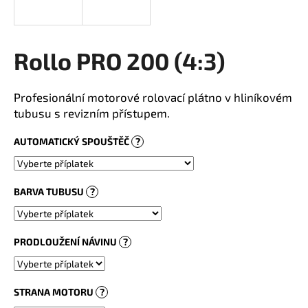
a
j
í
Rollo PRO 200 (4:3)
t
?
Profesionální motorové rolovací plátno v hliníkovém
tubusu s revizním přístupem.
AUTOMATICKÝ SPOUŠTĚČ
?
HLEDAT
BARVA TUBUSU
?
PRODLOUŽENÍ NÁVINU
?
STRANA MOTORU
?