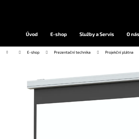
K
Přejít
na
o
obsah
Zpět
Zpět
š
do
do
í
Úvod
E-shop
Služby a Servis
O ná
k
obchodu
obchodu
Domů
E-shop
Prezentační technika
Projekční plátna