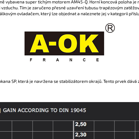
dně vybavena super tichým motorem AM45-Q. H
orní koncová poloha je
i vzduchu. Tím je zaručeno přesné uzavření tubusu trapézovým zatěžo
lkovým ovladačem, který lze objednat a naleznete jej v kategorii příslu
ana SP, která je navržena se stabilizátorem okrajů. Tento prvek dává zá