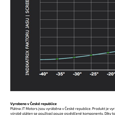
Vyrobeno v České republice
Plátna JT Motors jsou vyráběna v České republice. Produkt je vy
výrobě pláten se používají pouze osvědčené komponenty. Díky t