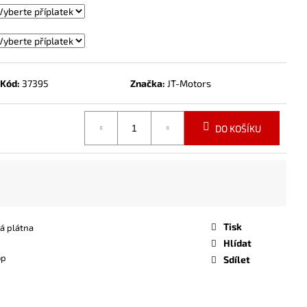
Kód:
37395
Značka:
JT-Motors
DO KOŠÍKU
Tisk
ká plátna
Hlídat
op
Sdílet