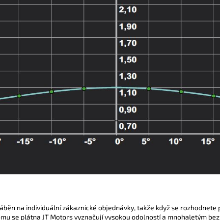
ráběn na individuální zákaznické objednávky, takže když se rozhodnete 
omu se plátna JT Motors vyznačují vysokou odolností a mnohaletým bez