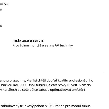
ámeček
ká
op
Instalace a servis
Provádíme montáž a servis AV techniky
eno pro všechny, kteří si chtějí dopřát kvalitu profesionálního
ou barvou
RAL 9003, tvar tubusu je čtvercový 10.5x10.5 cm do
 v
kanálech po celé délce tubusu optimalizovat umístění
obě zabudovaný trubkový pohon A-OK . Pohon pro modul tubusu