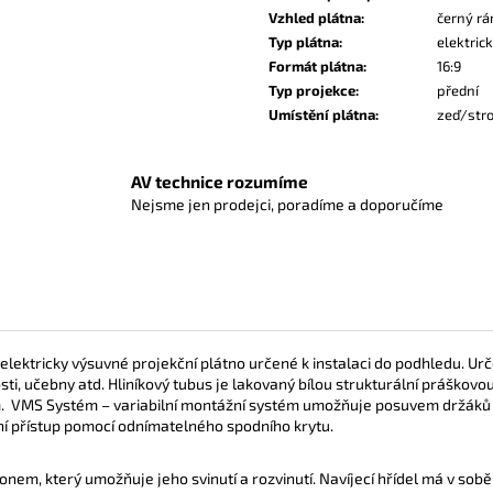
Vzhled plátna
:
černý r
Typ plátna
:
elektric
Formát plátna
:
16:9
Typ projekce
:
přední
Umístění plátna
:
zeď/str
AV technice rozumíme
Nejsme jen prodejci, poradíme a doporučíme
lektricky výsuvné projekční plátno určené k instalaci do podhledu.
Urč
ti, učebny atd. H
liníkový tubus je lakovaný bílou strukturální práškov
m.
VMS Systém – variabilní montážní systém umožňuje posuvem držáků
ní přístup pomocí odnímatelného spodního krytu.
onem, který umožňuje jeho svinutí a rozvinutí. Navíjecí hřídel má v s