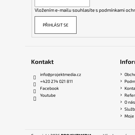
í
Vložením e-mailu souhlasíte s
podmínkami ochr
PŘIHLÁSIT SE
Kontakt
Infor
info
@
projektmedia.cz
Obch
+420 274 021 811
Podmí
Facebook
Konta
Youtube
Refe
O nás
Služb
Moje