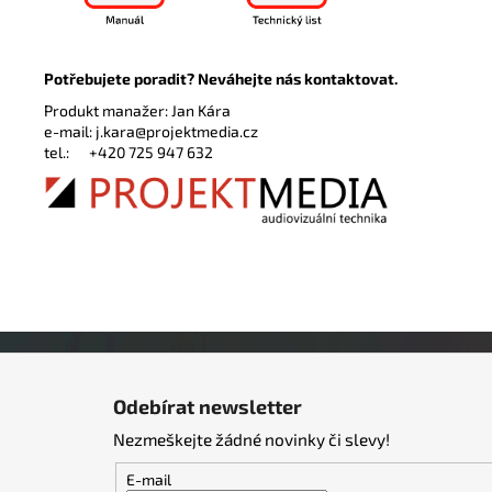
Potřebujete poradit? Neváhejte nás kontaktovat.
Produkt manažer: Jan Kára
e-mail:
j.kara@projektmedia.cz
tel.:
+420 725 947 632
Z
á
Odebírat newsletter
p
Nezmeškejte žádné novinky či slevy!
a
t
E-mail