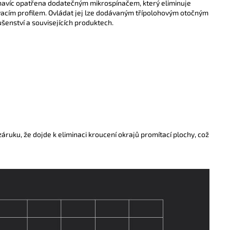
 navíc opatřena dodatečným mikrospínačem, který
eliminuje
vacím profilem.
Ovládat jej lze dodávaným třípolohovým otočným
šenství a souvisejících produktech.
ruku, že dojde k eliminaci kroucení okrajů promítací plochy, což