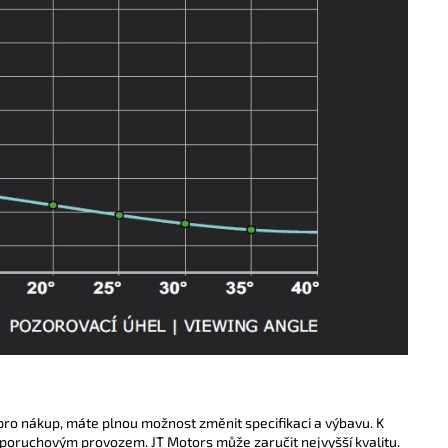
pro nákup, máte plnou možnost změnit specifikaci a výbavu. K
poruchovým provozem. JT Motors může zaručit nejvyšší kvalitu.