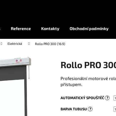
Co potřebujete najít?
s
Reference
Kontakty
Obchodní podmínky
Elektrická
Rollo PRO 300 (16:9)
HLEDAT
Rollo PRO 300
Profesionální motorové rol
přístupem.
AUTOMATICKÝ SPOUŠTĚČ
?
BARVA TUBUSU
?