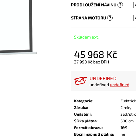
PRODLOUŽENÍ NÁVINU
?
STRANA MOTORU
?
Skladem ext.
45 968 Kč
37 990 Kč
bez DPH
Měrná
cena:
UNDEFINED
undefined
undefined
Kategorie
:
Elektric
Záruka
:
2 roky
Umístění
:
zeď/str
Šířka plátna
:
300 cm
Formát obrazu
:
16:9
Boční napnutí plátna
:
ne