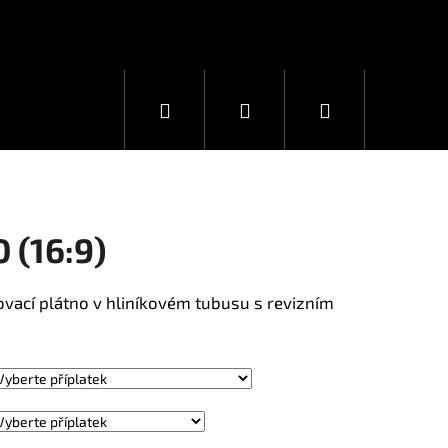
Hledat
Přihlášení
Nákupní
košík
 (16:9)
ovací plátno v hliníkovém tubusu s revizním