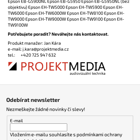
Epson EB-G5900NL Epson EB-G5950 Epson EB-G5950NL (bez
objektivu) Epson EH-TW5000 Epson EH-TW5900 Epson EH-
TW6000 Epson EH-TW6000W Epson EH-TW8100 Epson EH-
TW9000 Epson EH-TW9000W Epson EH-TW9100 Epson EH-
TW9100W
Potřebujete poradit? Neváhejte nás kontaktovat.
Produkt manažer: Jan Kára
e-mail:
j.kara@projektmedia.cz
tel.:
+420 725 947 632
Z
á
Odebírat newsletter
p
Nezmeškejte žádné novinky či slevy!
a
t
E-mail
í
Vložením e-mailu souhlasíte s
podmínkami ochrany