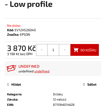
- Low profile
a
j
í
t
Na dotaz
?
Kód:
EV12H526040
Značka:
EPSON
3 870 Kč
DO KOŠÍKU
3 198 Kč bez DPH
HLEDAT
Měrná
cena:
UNDEFINED
undefined
undefined
Hlídat
Sdílet
Kategorie
:
Držáky
Záruka
:
12 měsíců
EAN
:
8715946514628