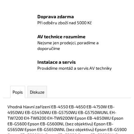
Doprava zdarma
Při odběru zboží nad 5000 Kč
AV technice rozumíme
Nejsme jen prodejci, poradíme a
doporučíme
Instalace a servis
Provádíme montáž a servis AV techniky
Popis
Diskuze
Vhodná hlavní zařízení EB-4550 EB-4650 EB-4750W EB-
4950WU EB-G5450WU EB-G5750WU EB-G5750WUNL EH-
TW7200 EH-TW9200 EH-TW9200W Epson EB-4850WU Epson
EB-G5600 Epson EB-G5600NL (bez objektivu) Epson EB-
G5650W Epson EB-G5650WNL (bez objektivu) Epson EB-G5900