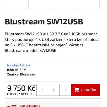
a
j
í
Blustream SW12USB
t
?
Blustream SW12USB je USB 3.2 Gen2 10Gb přepínač,
který podporuje 4 x USB zařízení, která lze přepínat
na 2 x USB-C hostitelské připojení, Výrobce:
Blustream, model: SW12USB
HLEDAT
Na objednávku
Kód:
1616PM
Značka:
Blustream
9 750 Kč
DO KOŠÍKU
8 058 Kč bez DPH
Měrná
cena:
UNDEFINED