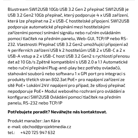
Blustream SW12USB 10Gb USB 3.2 Gen 2 přepínač SW12USB je
USB 3.2 Gen2 10Gb přepínač, který podporuje 4 x USB zařízení,
která lze přepínat na 2 x USB-C hostitelské připojení. SW12USB
podporuje automatické přepínání mezi hostitelskými
zařízeními pomocí snímání signálu nebo ručním ovládáním
pomocí tlačítek na předním panelu, Web-GUI, TCP/IP nebo RS-
232. Vlastnosti: Přepínač USB 3.2 Gen2 umožňující připojení až
4 periferních zařízení USB k 2 hostitelům USB 2 x USB-C a 2 x
USB-A vstup a 2 x USB-C host USB 3.2 Gen2 s rychlostí přenosu
dat až 10 Gb/s Zpětně kompatibilní s USB 2.0 a 1.1 Automatické
nebo ruční přepínání Plug-and-play bez potřeby ovladačů,
stahování souborů nebo softwaru 1 x GPI port pro integraci s
produkty třetích stran 802.3at PoE+ pro napájení zařízení ze
sítě PoE+ Lokální 24V napájení pro případ, že síťový přepínač
nepodporuje PoE+ Modul webového rozhraní pro ovládání a
konfiguraci SW12USB Ovládání pomocí tlačítek na předním
panelu, RS-232 nebo TCP/IP
Potřebujete poradit? Neváhejte nás kontaktovat.
Produkt manažer: Jan Kára
e-mail:
obchod@projektmedia.cz
tel.:
+420 725 947 632