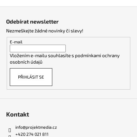
Z
á
Odebírat newsletter
p
Nezmeškejte žádné novinky či slevy!
a
t
E-mail
í
Vložením e-mailu souhlasíte s
podmínkami ochrany
osobních údajů
PŘIHLÁSIT SE
Kontakt
info
@
projektmedia.cz
+420 274 021 811