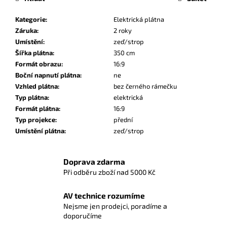
Kategorie
:
Elektrická plátna
Záruka
:
2 roky
Umístění
:
zeď/strop
Šířka plátna
:
350 cm
Formát obrazu
:
16:9
Boční napnutí plátna
:
ne
Vzhled plátna
:
bez černého rámečku
Typ plátna
:
elektrická
Formát plátna
:
16:9
Typ projekce
:
přední
Umístění plátna
:
zeď/strop
Doprava zdarma
Při odběru zboží nad 5000 Kč
AV technice rozumíme
Nejsme jen prodejci, poradíme a
doporučíme