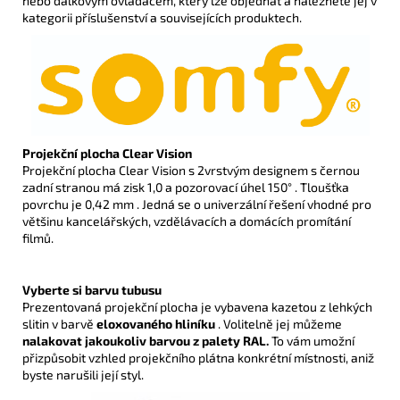
nebo dálkovým ovladačem, který lze objednat a naleznete jej v
kategorii příslušenství a souvisejících produktech.
Projekční plocha Clear Vision
Projekční plocha Clear Vision s 2vrstvým designem s černou
zadní stranou má zisk 1,0 a pozorovací úhel 150° . Tloušťka
povrchu je 0,42 mm . Jedná se o univerzální řešení vhodné pro
většinu kancelářských, vzdělávacích a domácích promítání
filmů.
Vyberte si barvu tubusu
Prezentovaná projekční plocha je vybavena kazetou z lehkých
slitin v barvě
eloxovaného hliníku
. Volitelně jej můžeme
nalakovat jakoukoliv barvou z palety RAL.
To vám umožní
přizpůsobit vzhled projekčního plátna konkrétní místnosti, aniž
byste narušili její styl.