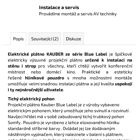
Instalace a servis
Provádíme montáž a servis AV techniky
Popis
Související (2)
Diskuze
Elektrické plátno KAUBER ze série Blue Label
je špičkové
elektricky výsuvné projekční plátno
určené k instalaci na
stěnu i strop
pro všechny, kteří chtějí vytvořit konferenční
místnost nebo domácí kino. Praktické a esteticky
řešené
hliníkové pouzdro
s mnoha možnostmi montáže
umožňuje velmi snadnou instalaci plátna a její kvalita
uspokojí
i ty nejnáročnější uživatele
.
Tichý elektrický pohon
Projekční plátno Kauber Blue Label je z výroby vybaveno
elektrickým pohonem, který umožňuje jeho svinutí a rozvinutí .
Navíjecí hřídel má v sobě zabudovaný tichý trubkový pohon
Somfy . Pouzdro je vyrobeno z lehce eloxovaného hliníku
standardně stříbrné barvy . Ovládat jej lze dodávaným
nástěnným vypínačem, který naleznete v balení s plátnem,