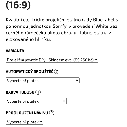
(16:9)
a
j
Kvalitní elektrické projekční plátno řady BlueLabel s
í
pohonnou jednotkou Somfy, v provedení White bez
t
černého rámečeku okolo obrazu. Tubus plátna z
?
eloxovaného hliníku.
VARIANTA
HLEDAT
AUTOMATICKÝ SPOUŠTĚČ
?
BARVA TUBUSU
?
PRODLOUŽENÍ NÁVINU
?