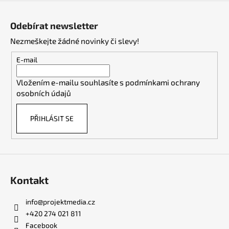
Z
á
Odebírat newsletter
p
Nezmeškejte žádné novinky či slevy!
a
t
E-mail
í
Vložením e-mailu souhlasíte s
podmínkami ochrany
osobních údajů
PŘIHLÁSIT SE
Kontakt
info
@
projektmedia.cz
+420 274 021 811
Facebook