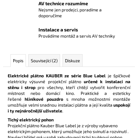
AV technice rozumíme
Nejsme jen prodejci, poradíme a
doporučíme
Instalace a servis
Provádíme montáž a servis AV techniky
Popis
Související (2)
Diskuze
Elektrické plátno KAUBER ze série Blue Label
je špičkové
elektricky výsuvné projekční plátno
určené k instalaci na
stěnu i strop
pro všechny, kteří chtějí vytvořit konferenční
místnost nebo domácí kino. Praktické a esteticky
řešené
hliníkové pouzdro
s mnoha možnostmi montáže
umožňuje velmi snadnou instalaci plátna a její kvalita
uspokojí
i ty nejnáročnější uživatele
.
Tichý elektrický pohon
Projekční plátno Kauber Blue Label je z výroby vybaveno
elektrickým pohonem, který umožňuje jeho svinutí a rozvinutí .
Navíjecí hřídel má v sobě zabudovaný tichý trubkový pohon