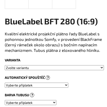
a
j
í
BlueLabel BFT 280 (16:9)
t
?
Kvalitní elektrické projekční plátno řady BlueLabel s
pohonnou jednotkou Somfy, v provedení BlackFrame
(černý rámeček okolo obrazu) s bočním napínacím
mechanizmem. Tubus plátna z eloxovaného hliníku.
HLEDAT
VARIANTA
AUTOMATICKÝ SPOUŠTĚČ
?
BARVA TUBUSU
?