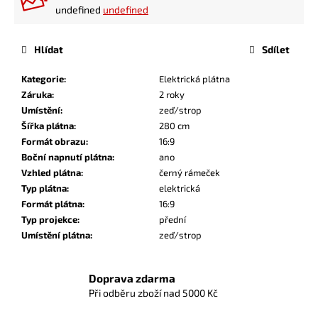
undefined
undefined
Hlídat
Sdílet
Kategorie
:
Elektrická plátna
Záruka
:
2 roky
Umístění
:
zeď/strop
Šířka plátna
:
280 cm
Formát obrazu
:
16:9
Boční napnutí plátna
:
ano
Vzhled plátna
:
černý rámeček
Typ plátna
:
elektrická
Formát plátna
:
16:9
Typ projekce
:
přední
Umístění plátna
:
zeď/strop
Doprava zdarma
Při odběru zboží nad 5000 Kč