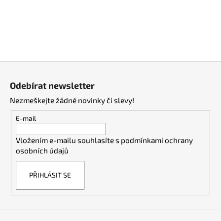
Z
á
Odebírat newsletter
p
Nezmeškejte žádné novinky či slevy!
a
t
E-mail
í
Vložením e-mailu souhlasíte s
podmínkami ochrany
osobních údajů
PŘIHLÁSIT SE