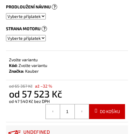
PRODLOUŽENÍ NÁVINU
?
STRANA MOTORU
?
Zvolte variantu
Kód:
Zvolte variantu
Značka:
Kauber
od 65 367 Kč
až –32 %
od
57 523 Kč
od
47 540 Kč
bez DPH
Měrná
DO KOŠÍKU
cena:
UNDEFINED