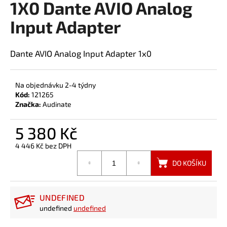
1X0 Dante AVIO Analog
a
Input Adapter
j
í
t
Dante AVIO Analog Input Adapter 1x0
?
Na objednávku 2-4 týdny
Kód:
121265
Značka:
Audinate
HLEDAT
5 380 Kč
4 446 Kč bez DPH
Měrná
DO KOŠÍKU
cena:
UNDEFINED
undefined
undefined