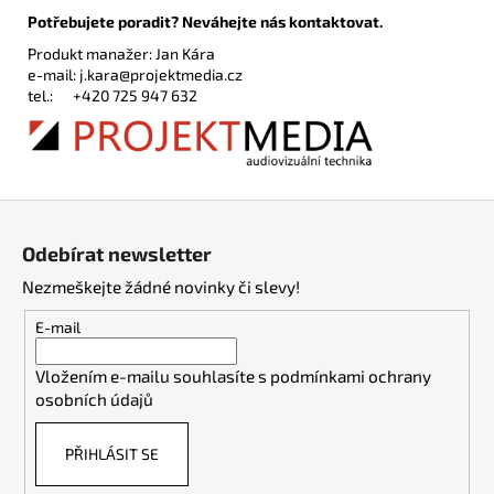
Potřebujete poradit? Neváhejte nás kontaktovat.
Produkt manažer: Jan Kára
e-mail:
j.kara@projektmedia.cz
tel.:
+420 725 947 632
Z
á
Odebírat newsletter
p
Nezmeškejte žádné novinky či slevy!
a
t
E-mail
í
Vložením e-mailu souhlasíte s
podmínkami ochrany
osobních údajů
PŘIHLÁSIT SE