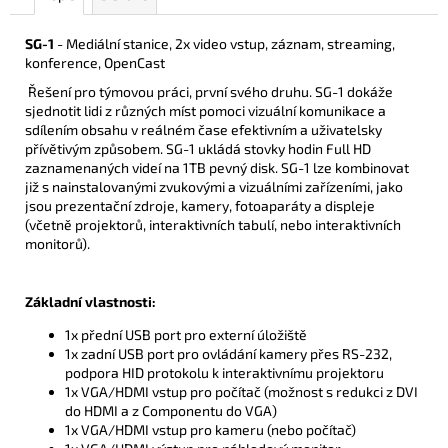
SG-1
- Mediální stanice, 2x video vstup, záznam, streaming,
konference, OpenCast
Řešení pro týmovou práci, první svého druhu. SG-1 dokáže
sjednotit lidi z různých míst pomoci vizuální komunikace a
sdílením obsahu v reálném čase efektivním a uživatelsky
přívětivým způsobem. SG-1 ukládá stovky hodin Full HD
zaznamenaných videí na 1TB pevný disk. SG-1 lze kombinovat
již s nainstalovanými zvukovými a vizuálními zařízeními, jako
jsou prezentační zdroje, kamery, fotoaparáty a displeje
(včetně projektorů, interaktivních tabulí, nebo interaktivních
monitorů).
Základní vlastnosti:
1x přední USB port pro externí úložiště
1x zadní USB port pro ovládání kamery přes RS-232,
podpora HID protokolu k interaktivnímu projektoru
1x VGA/HDMI vstup pro počítač (možnost s redukci z DVI
do HDMI a z Componentu do VGA)
1x VGA/HDMI vstup pro kameru (nebo počítač)