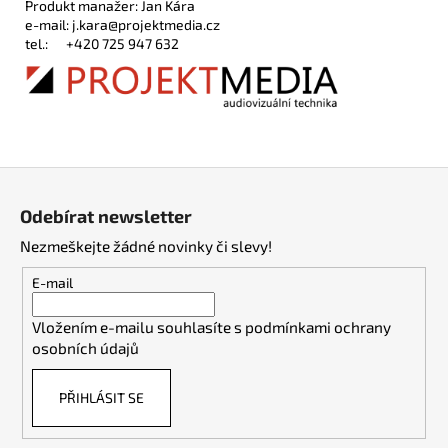
Produkt manažer: Jan Kára
e-mail:
j.kara@projektmedia.cz
tel.:
+420 725 947 632
Z
á
Odebírat newsletter
p
Nezmeškejte žádné novinky či slevy!
a
t
E-mail
í
Vložením e-mailu souhlasíte s
podmínkami ochrany
osobních údajů
PŘIHLÁSIT SE