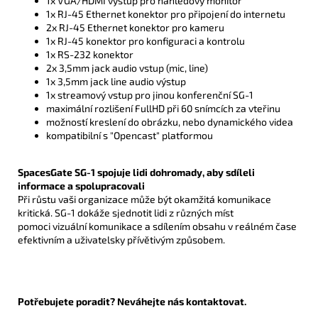
1x VGA/HDMI výstup pro náhledový monitor
1x RJ-45 Ethernet konektor pro připojení do internetu
2x RJ-45 Ethernet konektor pro kameru
1x RJ-45 konektor pro konfiguraci a kontrolu
1x RS-232 konektor
2x 3,5mm jack audio vstup (mic, line)
1x 3,5mm jack line audio výstup
1x streamový vstup pro jinou konferenční SG-1
maximální rozlišení FullHD při 60 snímcích za vteřinu
možností kreslení do obrázku, nebo dynamického videa
kompatibilní s "Opencast" platformou
SpacesGate SG-1 spojuje lidi dohromady, aby sdíleli
informace a spolupracovali
Při růstu vaši organizace může být okamžitá komunikace
kritická. SG-1 dokáže sjednotit lidi z různých míst
pomoci vizuální komunikace a sdílením obsahu v reálném čase
efektivním a uživatelsky přívětivým způsobem.
Potřebujete poradit? Neváhejte nás kontaktovat.