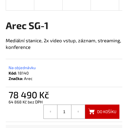
a
j
í
Arec SG-1
t
?
Mediální stanice, 2x video vstup, záznam, streaming,
konference
HLEDAT
Na objednávku
Kód:
18140
Značka:
Arec
78 490 Kč
64 868 Kč bez DPH
Měrná
DO KOŠÍKU
cena: