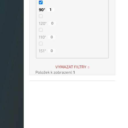
90°
1
120°
0
110°
0
151°
0
VYMAZAT FILTRY
Položek k zobrazení:
1