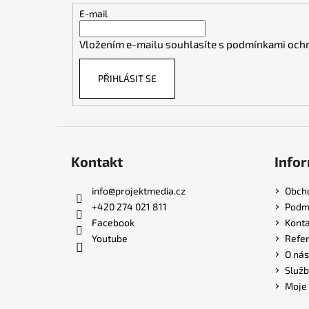
t
E-mail
í
Vložením e-mailu souhlasíte s
podmínkami ochr
PŘIHLÁSIT SE
Kontakt
Infor
info
@
projektmedia.cz
Obch
+420 274 021 811
Podmí
Facebook
Konta
Youtube
Refe
O nás
Služb
Moje