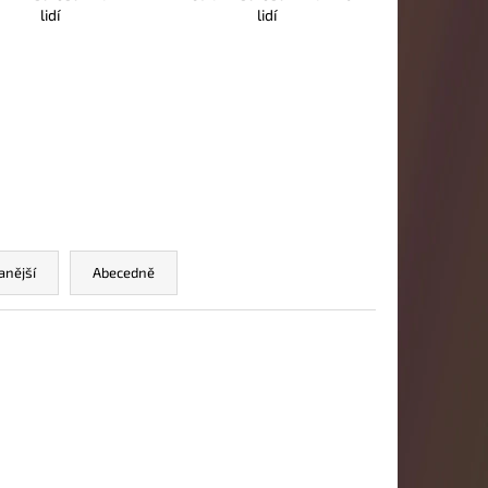
lidí
lidí
anější
Abecedně