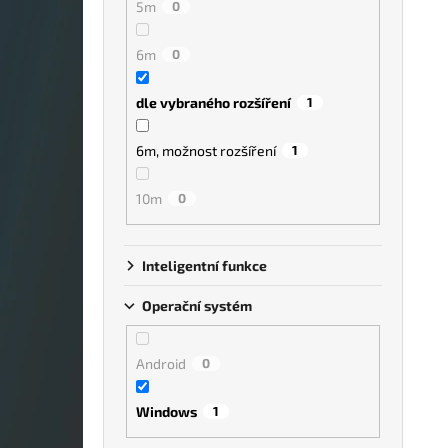
5m
0
6m
0
dle vybraného rozšíření
1
6m, možnost rozšíření
1
10m
0
Inteligentní funkce
Operační systém
Android
0
Windows
1