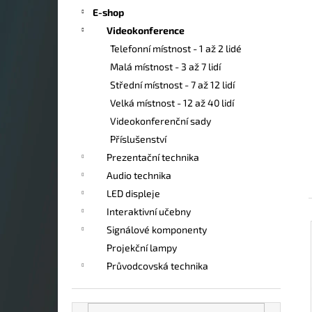
a
E-shop
n
Videokonference
e
Telefonní místnost - 1 až 2 lidé
l
Malá místnost - 3 až 7 lidí
Střední místnost - 7 až 12 lidí
Velká místnost - 12 až 40 lidí
Videokonferenční sady
Příslušenství
Prezentační technika
Audio technika
LED displeje
Interaktivní učebny
Signálové komponenty
Projekční lampy
Průvodcovská technika