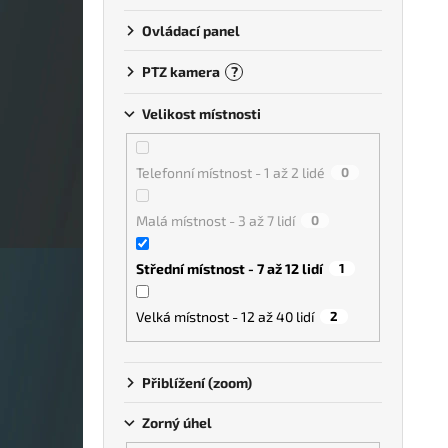
Ovládací panel
PTZ kamera
?
Velikost místnosti
Telefonní místnost - 1 až 2 lidé
0
Malá místnost - 3 až 7 lidí
0
Střední místnost - 7 až 12 lidí
1
Velká místnost - 12 až 40 lidí
2
Přiblížení (zoom)
Zorný úhel