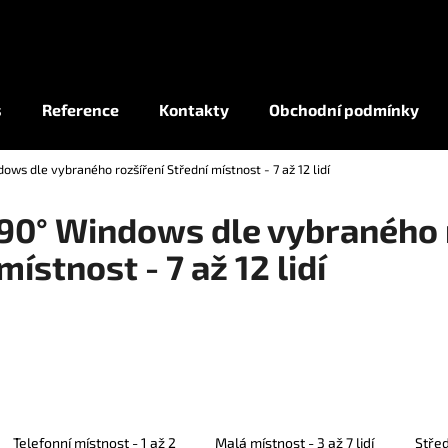
Co potřebujete najít?
s
Reference
Kontakty
Obchodní podmínky
ows dle vybraného rozšíření Střední místnost - 7 až 12 lidí
HLEDAT
90° Windows dle vybraného r
místnost - 7 až 12 lidí
Telefonní místnost - 1 až 2
Malá místnost - 3 až 7 lidí
Střed