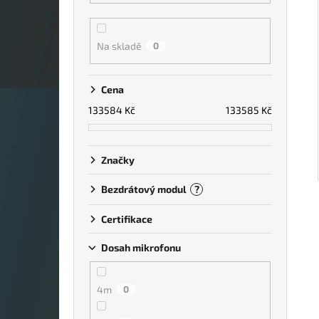
Na skladě
0
Cena
133584
Kč
133585
Kč
Značky
Bezdrátový modul
?
Certifikace
Dosah mikrofonu
4m
0