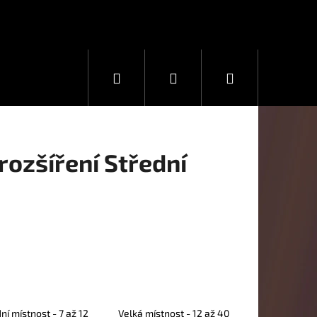
Hledat
Přihlášení
Nákupní
košík
ozšíření Střední
ní místnost - 7 až 12
Velká místnost - 12 až 40