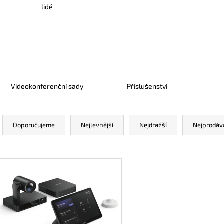
lidé
Videokonferenční sady
Příslušenství
Ř
a
Doporučujeme
Nejlevnější
Nejdražší
Nejprodáv
z
e
V
n
ý
í
p
p
i
r
s
o
p