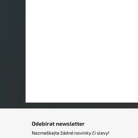
Z
á
Odebírat newsletter
p
Nezmeškejte žádné novinky či slevy!
a