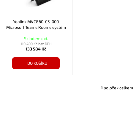
d
r
u
o
k
d
Yealink MVC860-C5-000
t
Microsoft Teams Rooms systém
u
ů
k
Skladem ext.
t
110 400 Kč bez DPH
133 584 Kč
ů
DO KOŠÍKU
1
položek celkem
O
v
l
á
d
a
c