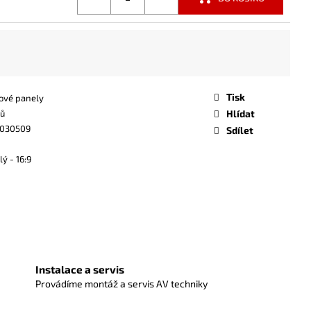
Tisk
ové panely
ců
Hlídat
3030509
Sdílet
ý - 16:9
Instalace a servis
Provádíme montáž a servis AV techniky