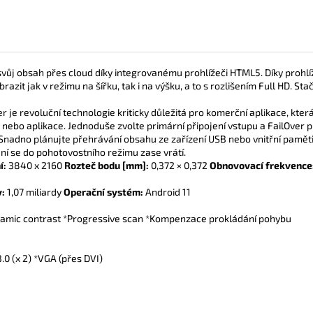
 svůj obsah přes cloud díky integrovanému prohlížeči HTML5. Díky pro
razit jak v režimu na šířku, tak i na výšku, a to s rozlišením Full HD. Sta
r je revoluční technologie kriticky důležitá pro komerční aplikace, kt
bo aplikace. Jednoduše zvolte primární připojení vstupu a FailOver př
Snadno plánujte přehrávání obsahu ze zařízení USB nebo vnitřní paměti.
í se do pohotovostního režimu zase vrátí.
í:
3840 x 2160
Rozteč bodu [mm]:
0,372 × 0,372
Obnovovací frekvence
v:
1,07 miliardy
Operační systém:
Android 11
namic contrast *Progressive scan *Kompenzace prokládání pohybu
3.0 (x 2) *VGA (přes DVI)