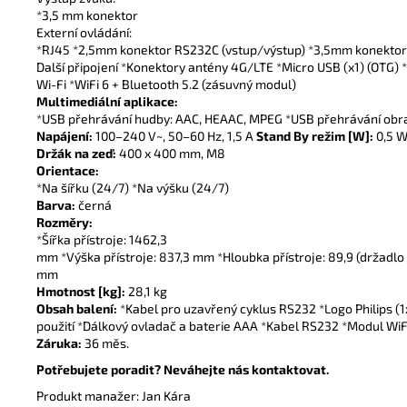
*3,5 mm konektor
Externí ovládání:
*RJ45 *2,5mm konektor RS232C (vstup/výstup) *3,5mm konektor 
Další připojení *Konektory antény 4G/LTE *Micro USB (x1) (OTG) *
Wi-Fi *WiFi 6 + Bluetooth 5.2 (zásuvný modul)
Multimediální aplikace:
*USB přehrávání hudby: AAC, HEAAC, MPEG *USB přehrávání obra
Napájení:
100–240 V~, 50–60 Hz, 1,5 A
Stand By režim [W]:
0,5 
Držák na zeď:
400 x 400 mm, M8
Orientace:
*Na šířku (24/7) *Na výšku (24/7)
Barva:
černá
Rozměry:
*Šířka přístroje: 1462,3
mm *Výška přístroje: 837,3 mm *Hloubka přístroje: 89,9 (držadlo
mm
Hmotnost [kg]:
28,1 kg
Obsah balení:
*Kabel pro uzavřený cyklus RS232 *Logo Philips (1x
použití *Dálkový ovladač a baterie AAA *Kabel RS232 *Modul WiFi
Záruka:
36 měs.
Potřebujete poradit? Neváhejte nás kontaktovat.
Produkt manažer: Jan Kára