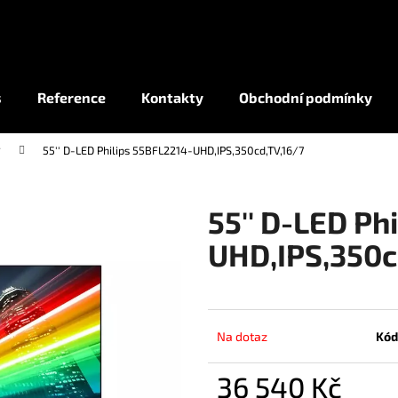
Co potřebujete najít?
s
Reference
Kontakty
Obchodní podmínky
y
55'' D-LED Philips 55BFL2214-UHD,IPS,350cd,TV,16/7
HLEDAT
55'' D-LED Ph
UHD,IPS,350c
Na dotaz
Kód
36 540 Kč