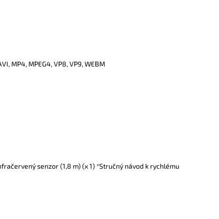
, AVI, MP4, MPEG4, VP8, VP9, WEBM
infračervený senzor (1,8 m) (x 1) *Stručný návod k rychlému