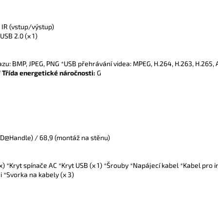
IR (vstup/výstup)
USB 2.0 (x 1)
zu: BMP, JPEG, PNG *USB přehrávání videa: MPEG, H.264, H.263, H.265
W
Třída energetické náročnosti:
G
 D@Handle) / 68,9 (montáž na stěnu)
) *Kryt spínače AC *Kryt USB (x 1) *Šrouby *Napájecí kabel *Kabel pro 
 *Svorka na kabely (x 3)