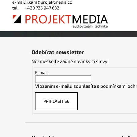
e-mail:
j.kara@projektmedia.cz
tel.:
+420 725 947 632
Z
á
Odebírat newsletter
p
Nezmeškejte žádné novinky či slevy!
a
t
E-mail
í
Vložením e-mailu souhlasíte s
podmínkami ochr
PŘIHLÁSIT SE