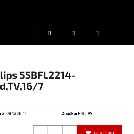
Hledat
Přihlášení
Nákupní
košík
ilips 55BFL2214-
d,TV,16/7
:
2-08422E-11
Značka:
PHILIPS
DO KOŠÍKU