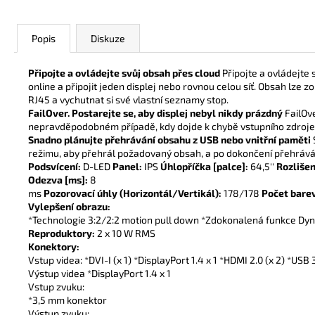
Popis
Diskuze
Připojte a ovládejte svůj obsah přes cloud
Připojte a ovládejte
online a připojit jeden displej nebo rovnou celou síť. Obsah lze zob
RJ45 a vychutnat si své vlastní seznamy stop.
FailOver. Postarejte se, aby displej nebyl nikdy prázdný
FailOve
nepravděpodobném případě, kdy dojde k chybě vstupního zdroje ne
Snadno plánujte přehrávání obsahu z USB nebo vnitřní paměti
režimu, aby přehrál požadovaný obsah, a po dokončení přehráván
Podsvícení:
D-LED
Panel:
IPS
Úhlopříčka [palce]:
64,5''
Rozlišen
Odezva [ms]:
8
ms
Pozorovací úhly (Horizontál/Vertikál):
178/178
Počet bare
Vylepšení obrazu:
*Technologie 3:2/2:2 motion pull down *Zdokonalená funkce Dy
Reproduktory:
2 x 10 W RMS
Konektory:
Vstup videa: *DVI-I (x 1) *DisplayPort 1.4 x 1 *HDMI 2.0 (x 2) *USB 
Výstup videa *DisplayPort 1.4 x 1
Vstup zvuku:
*3,5 mm konektor
Výstup zvuku: