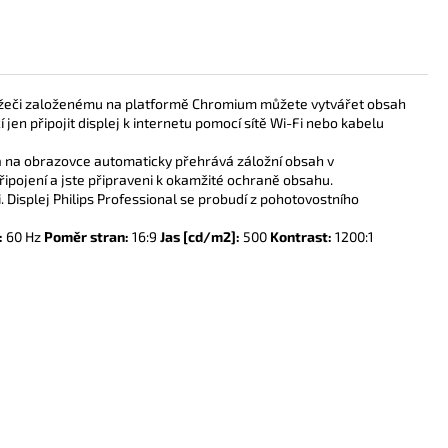
hlížeči založenému na platformě Chromium můžete vytvářet obsah
čí jen připojit displej k internetu pomocí sítě Wi-Fi nebo kabelu
erá na obrazovce automaticky přehrává záložní obsah v
ipojení a jste připraveni k okamžité ochraně obsahu.
 Displej Philips Professional se probudí z pohotovostního
:
60 Hz
Poměr stran:
16:9
Jas [cd/m2]:
500
Kontrast:
1200:1