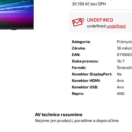
30 198 Kč bez DPH
Měrná
cena:
UNDEFINED
undefined
undefined
Kategorie
:
Průmysl
Záruka
:
36 měsí
EAN
:
871886
Doba provozu
:
16/7
Formát
:
Širokoúhl
Konektor DisplayPort
:
Ne
Konektor HDMI
:
Ano
Konektor USB
:
Ano
Repro
:
ANO
AV technice rozumíme
Nejsme jen prodejci, poradíme a doporučíme